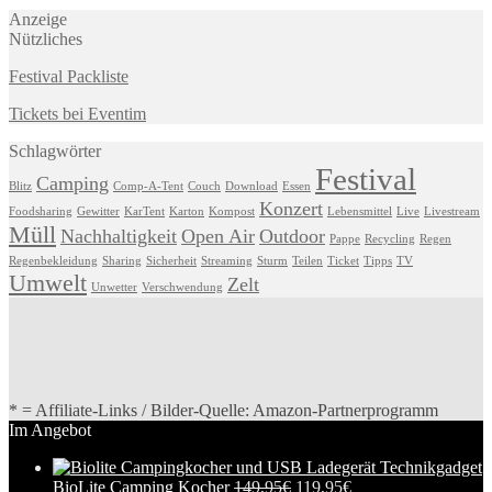
Anzeige
Nützliches
Festival Packliste
Tickets bei Eventim
Schlagwörter
Festival
Camping
Blitz
Comp-A-Tent
Couch
Download
Essen
Konzert
Foodsharing
Gewitter
KarTent
Karton
Kompost
Lebensmittel
Live
Livestream
Müll
Nachhaltigkeit
Open Air
Outdoor
Pappe
Recycling
Regen
Regenbekleidung
Sharing
Sicherheit
Streaming
Sturm
Teilen
Ticket
Tipps
TV
Umwelt
Zelt
Unwetter
Verschwendung
* = Affiliate-Links / Bilder-Quelle: Amazon-Partnerprogramm
Im Angebot
BioLite Camping Kocher
149,95
€
119,95
€