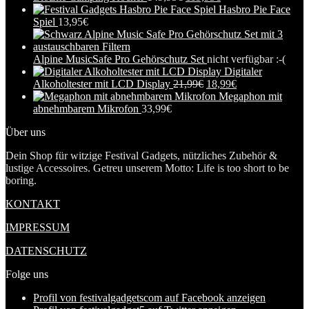
Hasbro Pie Face
Spiel
13,95
€
Alpine MusicSafe Pro Gehörschutz Set
nicht verfügbar :-(
Digitaler
Alkoholtester mit LCD Display
21,99
€
18,99
€
Megaphon mit
abnehmbarem Mikrofon
33,99
€
Über uns
Dein Shop für witzige Festival Gadgets, nützliches Zubehör &
lustige Accessoires. Getreu unserem Motto: Life is too short to be
boring.
KONTAKT
IMPRESSUM
DATENSCHUTZ
Folge uns
Profil von festivalgadgetscom auf Facebook anzeigen