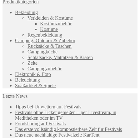
Produktkategorien
Bekleidung
Verkleiden & Kostüme
Kostümzubehör
Kostüme
Regenbekleidung
Camping, Outdoor & Zubehör
Rucksäcke & Taschen
Campingküche
Schlafsäcke, Matratzen & Kissen
Zelte
Campingzubehör
Elektronik & Foto
Beleuchtung
Spaßartikel & Spiele
Letzte News
Tipps bei Unwettern auf Festivals
Festivals ohne Ticket genießen – per Livestream, in
Meditheken oder im TV
Foodsharing auf Festivals
Das erste vollständig kompostierbare Zelt für Festivals
Das neue nachhaltige Festivalzelt: KarTent