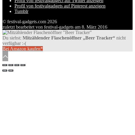
Profil von festivalgadget5 auf Twitter anzeigen
Profil von festivalgadgets auf Pinterest anzeigen
Tumblr
© festival-gadgets.com 2026
zuletzt bearbeitet von
festival-gadgets
am
8. März 2016
Du siehst:
Mitzählender Flaschenöffner „Beer Tracker“
nicht
verfügbar :-(
Bei Amazon kaufen*