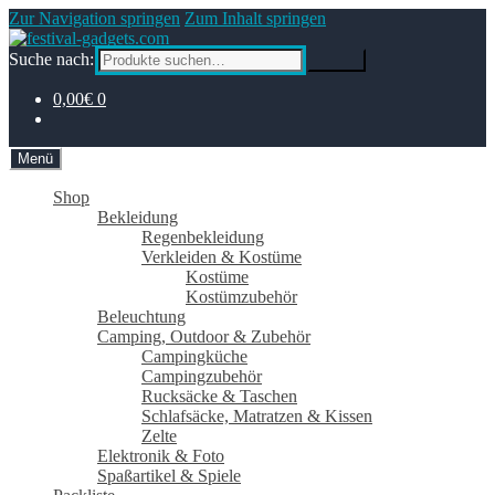
Zur Navigation springen
Zum Inhalt springen
Suche nach:
Suche
0,00€
0
Menü
Shop
Bekleidung
Regenbekleidung
Verkleiden & Kostüme
Kostüme
Kostümzubehör
Beleuchtung
Camping, Outdoor & Zubehör
Campingküche
Campingzubehör
Rucksäcke & Taschen
Schlafsäcke, Matratzen & Kissen
Zelte
Elektronik & Foto
Spaßartikel & Spiele