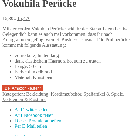
Vokuhila Perücke
16,80
€
15,47
€
Mit der coolen Vokuhila Perücke seid ihr der Star auf dem Festival.
Gelegentlich kann es auch mal vorkommen, dass ihr nach
Autogrammen gefragt werdet. Business as usual. Die Prollperücke
kommt mit folgende Ausstattung:
vorne kurz, hinten lang
dank elastischem Haarnetz bequem zu tragen
Länge: 50 cm
Farbe: dunkelblond
Material: Kunsthaar
Bei Amazon kaufen*
Kategorien:
Bekleidung
,
Kostümzubehör
,
Spaßartikel & Spiele
,
Verkleiden & Kostüme
Auf Twitter teilen
Auf Facebook teilen
Dieses Produkt anheften
Per E-Mail teilen