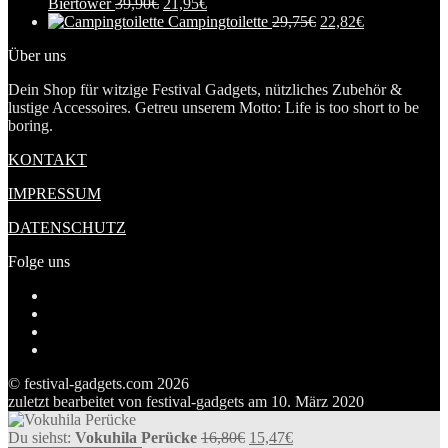
Biertower
39,90
€
21,95
€
Campingtoilette
29,75
€
22,82
€
Über uns
Dein Shop für witzige Festival Gadgets, nützliches Zubehör &
lustige Accessoires. Getreu unserem Motto: Life is too short to be
boring.
KONTAKT
IMPRESSUM
DATENSCHUTZ
Folge uns
Profil
von
Profil
festivalgadgetscom
von
Profil
auf
festivalgadget5
von
Tumblr
Facebook
auf
festivalgadgets
© festival-gadgets.com 2026
anzeigen
Twitter
auf
zuletzt bearbeitet von
festival-gadgets
am
10. März 2020
anzeigen
Pinterest
anzeigen
Du siehst:
Vokuhila Perücke
16,80
€
15,47
€