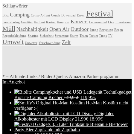
Schlagwörter
Festival
Camping
Blitz
Comp-A-Tent
Couch
Download
Essen
Konzert
Foodsharing
Gewitter
KarTent
Karton
Kompost
Lebensmittel
Live
Livestream
Müll
Nachhaltigkeit
Open Air
Outdoor
Pappe
Recycling
Regen
Regenbekleidung
Sharing
Sicherheit
Streaming
Sturm
Teilen
Ticket
Tipps
TV
Umwelt
Zelt
Unwetter
Verschwendung
* = Affiliate-Links / Bilder-Quelle: Amazon-Partnerprogramm
Im Angebot
BioLite Camping Kocher
149,95
€
119,95
€
He-Man Kostüm
nicht
verfügbar :-(
Digitaler
Alkoholtester mit LCD Display
21,99
€
18,99
€