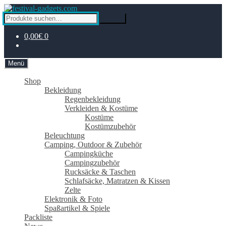
Zur
Zum
Navigation
Inhalt
Suche
Suche
springen
springen
nach:
0,00€
0
Menü
Shop
Bekleidung
Regenbekleidung
Verkleiden & Kostüme
Kostüme
Kostümzubehör
Beleuchtung
Camping, Outdoor & Zubehör
Campingküche
Campingzubehör
Rucksäcke & Taschen
Schlafsäcke, Matratzen & Kissen
Zelte
Elektronik & Foto
Spaßartikel & Spiele
Packliste