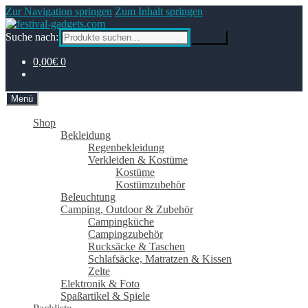
Zur Navigation springen
Zum Inhalt springen
Suche nach:
Suche
0,00€
0
Menü
Shop
Bekleidung
Regenbekleidung
Verkleiden & Kostüme
Kostüme
Kostümzubehör
Beleuchtung
Camping, Outdoor & Zubehör
Campingküche
Campingzubehör
Rucksäcke & Taschen
Schlafsäcke, Matratzen & Kissen
Zelte
Elektronik & Foto
Spaßartikel & Spiele