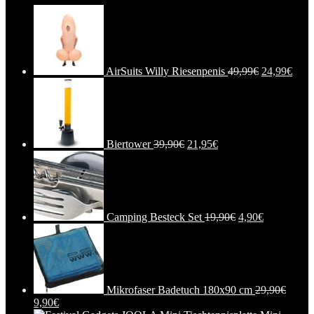
AirSuits Willy Riesenpenis
49,99
€
24,99
€
Biertower
39,90
€
21,95
€
Camping Besteck Set
19,90
€
4,90
€
Mikrofaser Badetuch 180x90 cm
29,90
€
9,90
€