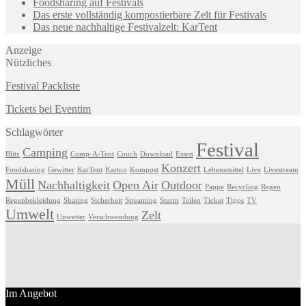
Foodsharing auf Festivals
Das erste vollständig kompostierbare Zelt für Festivals
Das neue nachhaltige Festivalzelt: KarTent
Anzeige
Nützliches
Festival Packliste
Tickets bei Eventim
Schlagwörter
Festival
Camping
Blitz
Comp-A-Tent
Couch
Download
Essen
Konzert
Foodsharing
Gewitter
KarTent
Karton
Kompost
Lebensmittel
Live
Livestream
Müll
Nachhaltigkeit
Open Air
Outdoor
Pappe
Recycling
Regen
Regenbekleidung
Sharing
Sicherheit
Streaming
Sturm
Teilen
Ticket
Tipps
TV
Umwelt
Zelt
Unwetter
Verschwendung
Im Angebot