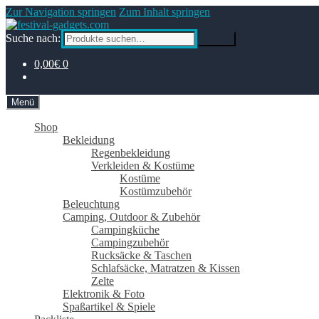
Zur Navigation springen
Zum Inhalt springen
Suche nach:
Suche
0,00€
0
Menü
Shop
Bekleidung
Regenbekleidung
Verkleiden & Kostüme
Kostüme
Kostümzubehör
Beleuchtung
Camping, Outdoor & Zubehör
Campingküche
Campingzubehör
Rucksäcke & Taschen
Schlafsäcke, Matratzen & Kissen
Zelte
Elektronik & Foto
Spaßartikel & Spiele