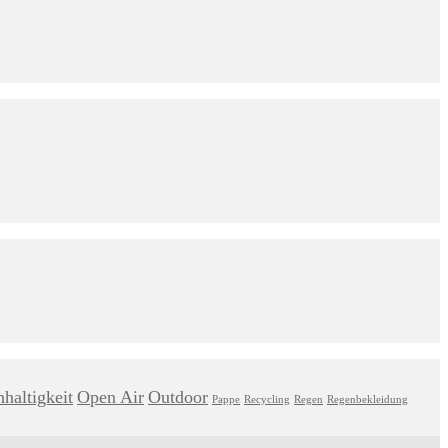
haltigkeit
Open Air
Outdoor
Pappe
Recycling
Regen
Regenbekleidung