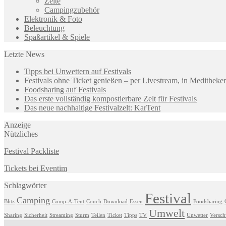
Zelte
Campingzubehör
Elektronik & Foto
Beleuchtung
Spaßartikel & Spiele
Letzte News
Tipps bei Unwettern auf Festivals
Festivals ohne Ticket genießen – per Livestream, in Medithek
Foodsharing auf Festivals
Das erste vollständig kompostierbare Zelt für Festivals
Das neue nachhaltige Festivalzelt: KarTent
Anzeige
Nützliches
Festival Packliste
Tickets bei Eventim
Schlagwörter
Festival
Camping
Blitz
Comp-A-Tent
Couch
Download
Essen
Foodsharing
Umwelt
Sharing
Sicherheit
Streaming
Sturm
Teilen
Ticket
Tipps
TV
Unwetter
Versc