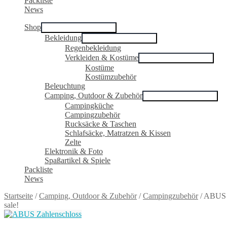
Packliste
News
Shop
Untermenü ausklappen
Bekleidung
Untermenü ausklappen
Regenbekleidung
Verkleiden & Kostüme
Untermenü ausklappen
Kostüme
Kostümzubehör
Beleuchtung
Camping, Outdoor & Zubehör
Untermenü ausklappen
Campingküche
Campingzubehör
Rucksäcke & Taschen
Schlafsäcke, Matratzen & Kissen
Zelte
Elektronik & Foto
Spaßartikel & Spiele
Packliste
News
Startseite
/
Camping, Outdoor & Zubehör
/
Campingzubehör
/
ABUS Z
sale!