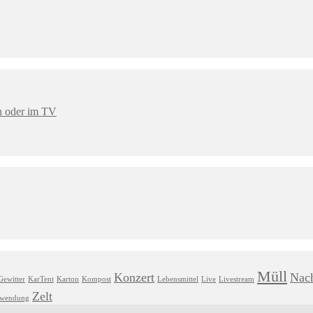
en oder im TV
Müll
Konzert
Nach
Gewitter
KarTent
Karton
Kompost
Lebensmittel
Live
Livestream
Zelt
hwendung