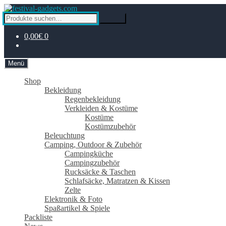
Zur
Zum
Navigation
Inhalt
Suche
Suche
springen
springen
nach:
0,00€
0
Menü
Shop
Bekleidung
Regenbekleidung
Verkleiden & Kostüme
Kostüme
Kostümzubehör
Beleuchtung
Camping, Outdoor & Zubehör
Campingküche
Campingzubehör
Rucksäcke & Taschen
Schlafsäcke, Matratzen & Kissen
Zelte
Elektronik & Foto
Spaßartikel & Spiele
Packliste