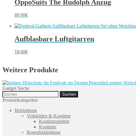
OppoSuits The Rudolph Anzug
89,99
€
Aufblasbare Luftgitarren
18,69
€
Weitere Produkte
Lustiger Hörsc
Gadget Suche
Search
for:
Produktkategorien
Bekleidung
Verkleiden & Kostüme
Kostümzubehör
Kostüme
Regenbekleidung