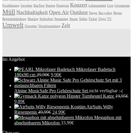
Konzert
Foodsharing
Gewitter
KarTent
Karton
Kompost
Lebensmittel
Live
Livestream
Müll
Nachhaltigkeit
Open Air
Outdoor
Pappe
Recycling
Regen
Regenbekleidung
Sharing
Sicherheit
Streaming
Sturm
Teilen
Ticket
Tipps
TV
Umwelt
Zelt
Unwetter
Verschwendung
Im Angebot
Mikrofaser Badetuch
180x90 cm
29,90
€
9,90
€
Alpine MusicSafe Pro Gehörschutz Set
nicht verfügbar :-(
Hipster Turnbeutel Katze
19,95
€
9,89
€
AirSuits Willy
Riesenpenis
49,99
€
24,99
€
Megaphon mit
abnehmbarem Mikrofon
33,99
€
Über uns