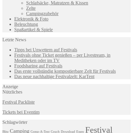
Schlafsäcke, Matratzen & Kissen
Zelte
Campingzubehör
Elektronik & Foto
Beleuchtung
Spaßartikel & Spiele
Letzte News
Tipps bei Unwettern auf Festivals
Festivals ohne Ticket genießen – per Livestream, in
Meditheken oder im TV
Foodsharing auf Festivals
Das erste vollständig kompostierbare Zelt für Festivals
Das neue nachhaltige Festivalzelt: KarTent
Anzeige
Nützliches
Festival Packliste
Tickets bei Eventim
Schlagwörter
Festival
Camping
Blitz
Comp-A-Tent
Couch
Download
Essen