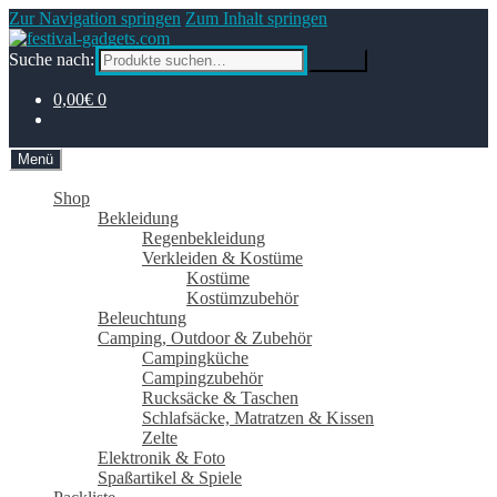
Zur Navigation springen
Zum Inhalt springen
Suche nach:
Suche
0,00€
0
Menü
Shop
Bekleidung
Regenbekleidung
Verkleiden & Kostüme
Kostüme
Kostümzubehör
Beleuchtung
Camping, Outdoor & Zubehör
Campingküche
Campingzubehör
Rucksäcke & Taschen
Schlafsäcke, Matratzen & Kissen
Zelte
Elektronik & Foto
Spaßartikel & Spiele