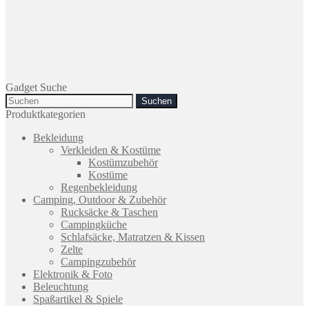
Gadget Suche
Search
for:
Produktkategorien
Bekleidung
Verkleiden & Kostüme
Kostümzubehör
Kostüme
Regenbekleidung
Camping, Outdoor & Zubehör
Rucksäcke & Taschen
Campingküche
Schlafsäcke, Matratzen & Kissen
Zelte
Campingzubehör
Elektronik & Foto
Beleuchtung
Spaßartikel & Spiele