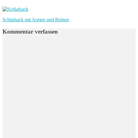
Beitragsnavigation
Vorheriger
Schlafsack mit Armen und Beinen
Beitrag:
Kommentar verfassen