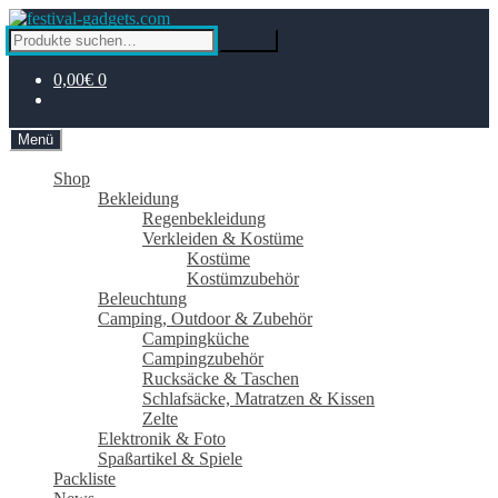
Zur
Zum
Navigation
Inhalt
Suche
Suche
springen
springen
nach:
0,00€
0
Menü
Shop
Bekleidung
Regenbekleidung
Verkleiden & Kostüme
Kostüme
Kostümzubehör
Beleuchtung
Camping, Outdoor & Zubehör
Campingküche
Campingzubehör
Rucksäcke & Taschen
Schlafsäcke, Matratzen & Kissen
Zelte
Elektronik & Foto
Spaßartikel & Spiele
Packliste