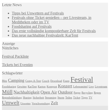
Letzte News
Tipps bei Unwettern auf Festivals
Festivals ohne Ticket genießen – per Livestream, in
Meditheken oder im TV
Foodsharing auf Festivals
Das erste vollständig kompostierbare Zelt für Festivals
Das neue nachhaltige Festivalzelt: KarTent
Anzeige
Nützliches
Festival Packliste
Tickets bei Eventim
Schlagwörter
Festival
Camping
Blitz
Comp-A-Tent
Couch
Download
Essen
Konzert
Foodsharing
Gewitter
KarTent
Karton
Kompost
Lebensmittel
Live
Livestream
Müll
Nachhaltigkeit
Open Air
Outdoor
Pappe
Recycling
Regen
Regenbekleidung
Sharing
Sicherheit
Streaming
Sturm
Teilen
Ticket
Tipps
TV
Umwelt
Zelt
Unwetter
Verschwendung