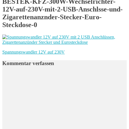
BESTEK-KFZ-300W-Wechselrichter-
12V-auf-230V-mit-2-USB-Anschlsse-und-
Zigarettenanznder-Stecker-Euro-
Steckdose-0
Beitragsnavigation
Vorheriger
Spannungswandler 12V auf 230V
Beitrag:
Kommentar verfassen