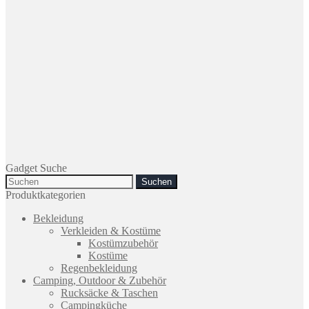
Gadget Suche
Search
for:
Produktkategorien
Bekleidung
Verkleiden & Kostüme
Kostümzubehör
Kostüme
Regenbekleidung
Camping, Outdoor & Zubehör
Rucksäcke & Taschen
Campingküche