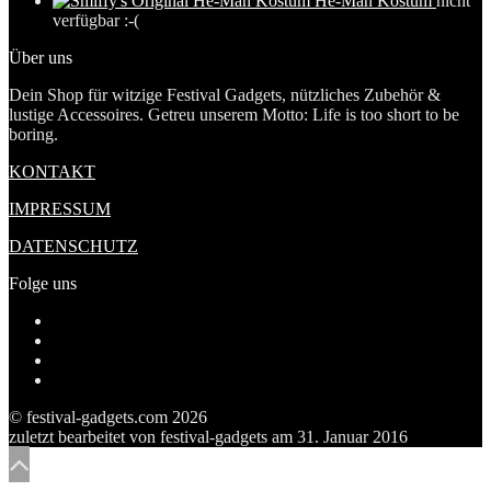
He-Man Kostüm
nicht
verfügbar :-(
Über uns
Dein Shop für witzige Festival Gadgets, nützliches Zubehör &
lustige Accessoires. Getreu unserem Motto: Life is too short to be
boring.
KONTAKT
IMPRESSUM
DATENSCHUTZ
Folge uns
Profil
von
Profil
festivalgadgetscom
von
Profil
auf
festivalgadget5
von
Tumblr
Facebook
auf
festivalgadgets
© festival-gadgets.com 2026
anzeigen
Twitter
auf
zuletzt bearbeitet von
festival-gadgets
am
31. Januar 2016
anzeigen
Pinterest
anzeigen