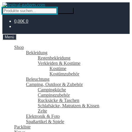
Zur
Zum
Navigation
Inhalt
Suche
Suche
springen
springen
nach:
0,00€
0
Menü
Shop
Bekleidung
Regenbekleidung
Verkleiden & Kostüme
Kostüme
Kostümzubehör
Beleuchtung
Camping, Outdoor & Zubehör
Campingküche
Campingzubehör
Rucksäcke & Taschen
Schlafsäcke, Matratzen & Kissen
Zelte
Elektronik & Foto
Spaßartikel & Spiele
Packliste