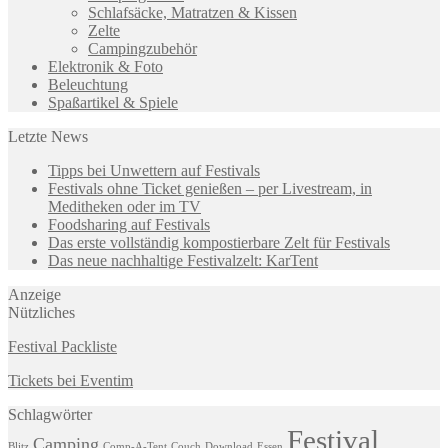
Schlafsäcke, Matratzen & Kissen
Zelte
Campingzubehör
Elektronik & Foto
Beleuchtung
Spaßartikel & Spiele
Letzte News
Tipps bei Unwettern auf Festivals
Festivals ohne Ticket genießen – per Livestream, in
Meditheken oder im TV
Foodsharing auf Festivals
Das erste vollständig kompostierbare Zelt für Festivals
Das neue nachhaltige Festivalzelt: KarTent
Anzeige
Nützliches
Festival Packliste
Tickets bei Eventim
Schlagwörter
Festival
Camping
Blitz
Comp-A-Tent
Couch
Download
Essen