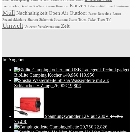
Konzert
Foodsharing
Gewitter
KarTent
Karton
Kompost
Lebensmittel
Live
Livestream
Müll
Nachhaltigkeit
Open Air
Outdoor
Pappe
Recycling
Regen
Regenbekleidung
Sharing
Sicherheit
Streaming
Sturm
Teilen
Ticket
Tipps
TV
Umwelt
Zelt
Unwetter
Verschwendung
Im Angebot
BioLite Camping Kocher
149,95
€
119,95
€
Shisha Wasserpfeife mit 2 x
Schläuchen + Zange
26,90
€
19,80
€
Spannungswandler 12V auf 230V
44,36
€
35,49
€
Campingtoilette
29,75
€
22,82
€