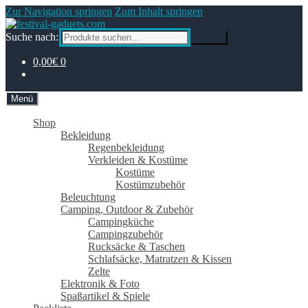
Zur Navigation springen
Zum Inhalt springen
Suche nach:
Suche
0,00€
0
Menü
Shop
Bekleidung
Regenbekleidung
Verkleiden & Kostüme
Kostüme
Kostümzubehör
Beleuchtung
Camping, Outdoor & Zubehör
Campingküche
Campingzubehör
Rucksäcke & Taschen
Schlafsäcke, Matratzen & Kissen
Zelte
Elektronik & Foto
Spaßartikel & Spiele