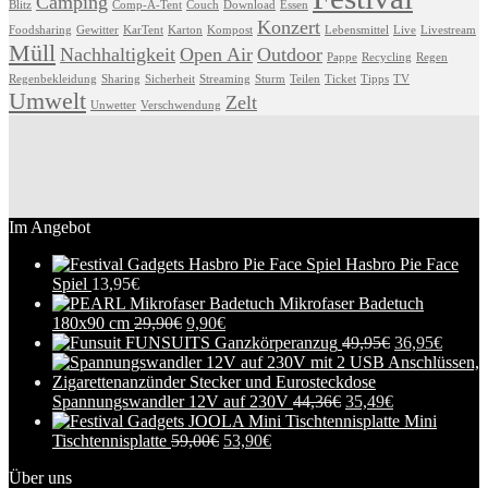
Camping
Blitz
Comp-A-Tent
Couch
Download
Essen
Konzert
Foodsharing
Gewitter
KarTent
Karton
Kompost
Lebensmittel
Live
Livestream
Müll
Nachhaltigkeit
Open Air
Outdoor
Pappe
Recycling
Regen
Regenbekleidung
Sharing
Sicherheit
Streaming
Sturm
Teilen
Ticket
Tipps
TV
Umwelt
Zelt
Unwetter
Verschwendung
Im Angebot
Hasbro Pie Face
Spiel
13,95
€
Mikrofaser Badetuch
180x90 cm
29,90
€
9,90
€
FUNSUITS Ganzkörperanzug
49,95
€
36,95
€
Spannungswandler 12V auf 230V
44,36
€
35,49
€
Mini
Tischtennisplatte
59,00
€
53,90
€
Über uns