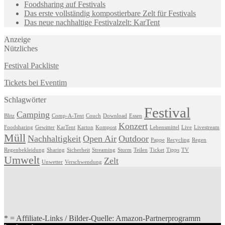
Foodsharing auf Festivals
Das erste vollständig kompostierbare Zelt für Festivals
Das neue nachhaltige Festivalzelt: KarTent
Anzeige
Nützliches
Festival Packliste
Tickets bei Eventim
Schlagwörter
Festival
Camping
Blitz
Comp-A-Tent
Couch
Download
Essen
Konzert
Foodsharing
Gewitter
KarTent
Karton
Kompost
Lebensmittel
Live
Livestream
Müll
Nachhaltigkeit
Open Air
Outdoor
Pappe
Recycling
Regen
Regenbekleidung
Sharing
Sicherheit
Streaming
Sturm
Teilen
Ticket
Tipps
TV
Umwelt
Zelt
Unwetter
Verschwendung
* = Affiliate-Links / Bilder-Quelle: Amazon-Partnerprogramm