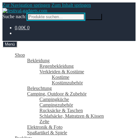
Zur Navigation springen
Zum Inhalt springen
Suche nach:
Suche
0,00€
0
Menü
Shop
Bekleidung
Regenbekleidung
Verkleiden & Kostüme
Kostüme
Kostümzubehör
Beleuchtung
Camping, Outdoor & Zubehör
Campingküche
Campingzubehör
Rucksäcke & Taschen
Schlafsäcke, Matratzen & Kissen
Zelte
Elektronik & Foto
Spaßartikel & Spiele