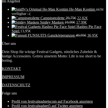
Im Angebot
He-Man Kostüm
nicht
verfügbar :-(
Campingtoilette
29,75
€
22,82
€
Smiley Masken
19,99
€
17,99
€
Hasbro Pie Face
Spiel
13,95
€
FUNSUITS Ganzkörperanzug
49,95
€
36,95
€
Über uns
Dein Shop für witzige Festival Gadgets, nützliches Zubehör &
lustige Accessoires. Getreu unserem Motto: Life is too short to be
boring.
KONTAKT
IMPRESSUM
DATENSCHUTZ
Folge uns
Profil von festivalgadgetscom auf Facebook anzeigen
Profil von festivalgadget5 auf Twitter anzeigen