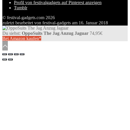
Profil von festivalgadgets auf Pinterest anzeigen
Tumblr
© festival-gadgets.com 2026
zuletzt bearbeitet von
festival-gadgets
am
16. Januar 2018
Du siehst:
OppoSuits The Jag Anzug Jaguar
74,95
€
Bei Amazon kaufen*