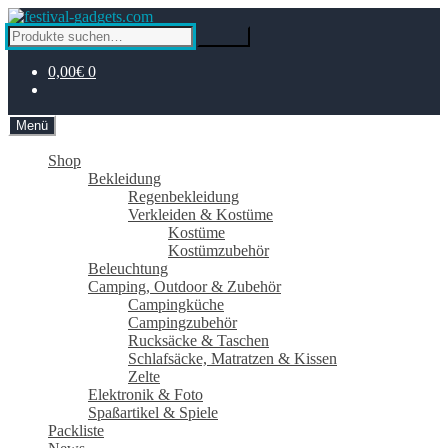
Zur
Zum
Navigation
Inhalt
Suche
Suche
springen
springen
nach:
0,00€
0
Menü
Shop
Bekleidung
Regenbekleidung
Verkleiden & Kostüme
Kostüme
Kostümzubehör
Beleuchtung
Camping, Outdoor & Zubehör
Campingküche
Campingzubehör
Rucksäcke & Taschen
Schlafsäcke, Matratzen & Kissen
Zelte
Elektronik & Foto
Spaßartikel & Spiele
Packliste