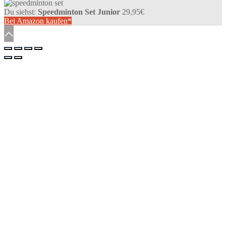
anzeigen
Du siehst:
Speedminton Set Junior
29,95
€
Bei Amazon kaufen*