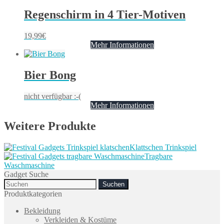
Regenschirm in 4 Tier-Motiven
19,99
€
Mehr Informationen
Bier Bong
nicht verfügbar :-(
Mehr Informationen
Weitere Produkte
Klattschen Trinkspiel
Tragbare
Waschmaschine
Gadget Suche
Search
for:
Produktkategorien
Bekleidung
Verkleiden & Kostüme