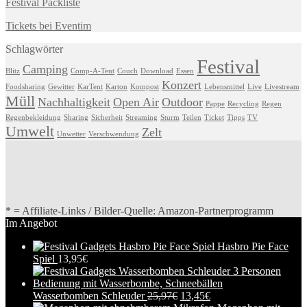
Festival Packliste
Tickets bei Eventim
Schlagwörter
Festival
Camping
Blitz
Comp-A-Tent
Couch
Download
Essen
Konzert
Foodsharing
Gewitter
KarTent
Karton
Kompost
Lebensmittel
Live
Livestream
Müll
Nachhaltigkeit
Open Air
Outdoor
Pappe
Recycling
Regen
Regenbekleidung
Sharing
Sicherheit
Streaming
Sturm
Teilen
Ticket
Tipps
TV
Umwelt
Zelt
Unwetter
Verschwendung
* = Affiliate-Links / Bilder-Quelle: Amazon-Partnerprogramm
Im Angebot
Hasbro Pie Face
Spiel
13,95
€
Wasserbomben Schleuder
25,97
€
13,45
€