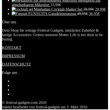
Megaphon mit
abnehmbarem Mikrofon
33,99
€
Manhattan Cocktail-Shaker Set
39,99
€
29,99
€
FUNSUITS Ganzkörperanzug
49,95
€
36,95
€
Über uns
Dein Shop für witzige Festival Gadgets, nützliches Zubehör &
lustige Accessoires. Getreu unserem Motto: Life is too short to be
boring.
KONTAKT
IMPRESSUM
DATENSCHUTZ
Folge uns
Profil
von
Profil
festivalgadgetscom
von
Profil
auf
festivalgadget5
von
Tumblr
Facebook
auf
festivalgadgets
© festival-gadgets.com 2026
anzeigen
Twitter
auf
zuletzt bearbeitet von
festival-gadgets
am
3. März 2016
anzeigen
Pinterest