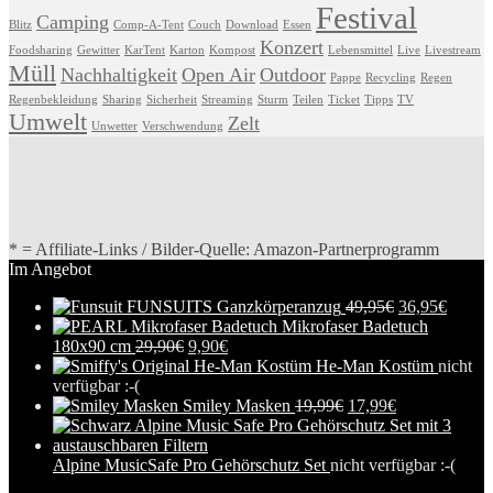
Festival
Camping
Blitz
Comp-A-Tent
Couch
Download
Essen
Konzert
Foodsharing
Gewitter
KarTent
Karton
Kompost
Lebensmittel
Live
Livestream
Müll
Nachhaltigkeit
Open Air
Outdoor
Pappe
Recycling
Regen
Regenbekleidung
Sharing
Sicherheit
Streaming
Sturm
Teilen
Ticket
Tipps
TV
Umwelt
Zelt
Unwetter
Verschwendung
* = Affiliate-Links / Bilder-Quelle: Amazon-Partnerprogramm
Im Angebot
FUNSUITS Ganzkörperanzug
49,95
€
36,95
€
Mikrofaser Badetuch
180x90 cm
29,90
€
9,90
€
He-Man Kostüm
nicht
verfügbar :-(
Smiley Masken
19,99
€
17,99
€
Alpine MusicSafe Pro Gehörschutz Set
nicht verfügbar :-(