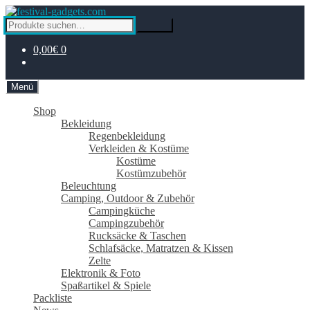
Zur
Zum
Navigation
Inhalt
Suche
Suche
springen
springen
nach:
0,00€
0
Menü
Shop
Bekleidung
Regenbekleidung
Verkleiden & Kostüme
Kostüme
Kostümzubehör
Beleuchtung
Camping, Outdoor & Zubehör
Campingküche
Campingzubehör
Rucksäcke & Taschen
Schlafsäcke, Matratzen & Kissen
Zelte
Elektronik & Foto
Spaßartikel & Spiele
Packliste