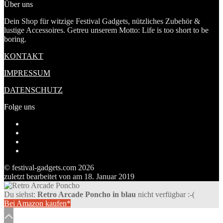
Über uns
Dein Shop für witzige Festival Gadgets, nützliches Zubehör &
lustige Accessoires. Getreu unserem Motto: Life is too short to be
boring.
KONTAKT
IMPRESSUM
DATENSCHUTZ
Folge uns
Profil
von
Profil
festivalgadgetscom
von
Profil
auf
festivalgadget5
von
Tumblr
Facebook
auf
festivalgadgets
© festival-gadgets.com 2026
anzeigen
Twitter
auf
zuletzt bearbeitet von
am
18. Januar 2019
anzeigen
Pinterest
anzeigen
Du siehst:
Retro Arcade Poncho in blau
nicht verfügbar :-(
Bei Amazon kaufen*