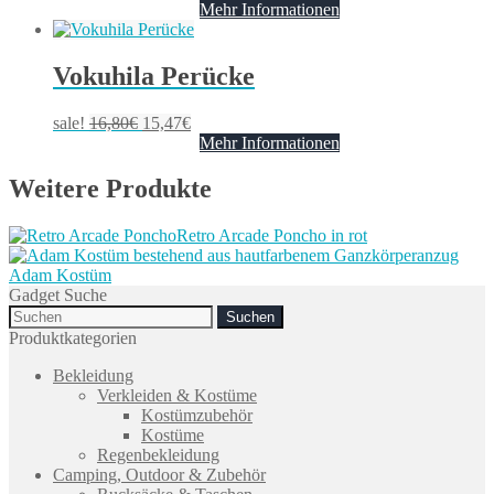
Mehr Informationen
Vokuhila Perücke
sale!
16,80
€
15,47
€
Mehr Informationen
Weitere Produkte
Retro Arcade Poncho in rot
Adam Kostüm
Gadget Suche
Search
for:
Produktkategorien
Bekleidung
Verkleiden & Kostüme
Kostümzubehör
Kostüme
Regenbekleidung
Camping, Outdoor & Zubehör