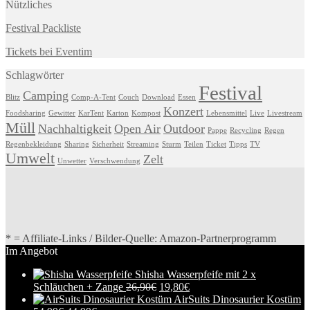
Nützliches
Festival Packliste
Tickets bei Eventim
Schlagwörter
Festival
Camping
Blitz
Comp-A-Tent
Couch
Download
Essen
Konzert
Foodsharing
Gewitter
KarTent
Karton
Kompost
Lebensmittel
Live
Livestream
Müll
Nachhaltigkeit
Open Air
Outdoor
Pappe
Recycling
Regen
Regenbekleidung
Sharing
Sicherheit
Streaming
Sturm
Teilen
Ticket
Tipps
TV
Umwelt
Zelt
Unwetter
Verschwendung
* = Affiliate-Links / Bilder-Quelle: Amazon-Partnerprogramm
Im Angebot
Shisha Wasserpfeife mit 2 x
Schläuchen + Zange
26,90
€
19,80
€
AirSuits Dinosaurier Kostüm