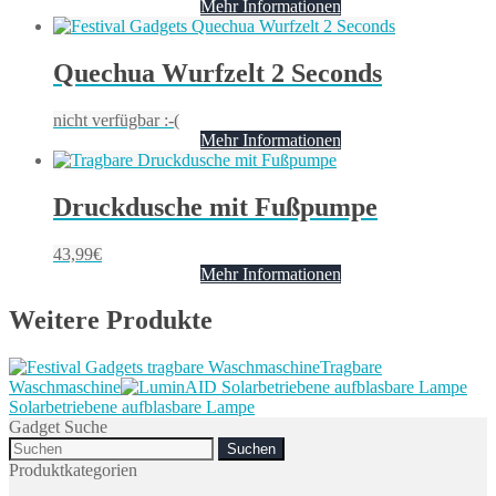
Mehr Informationen
Quechua Wurfzelt 2 Seconds
nicht verfügbar :-(
Mehr Informationen
Druckdusche mit Fußpumpe
43,99
€
Mehr Informationen
Weitere Produkte
Tragbare
Waschmaschine
Solarbetriebene aufblasbare Lampe
Gadget Suche
Search
for:
Produktkategorien