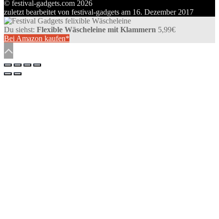
© festival-gadgets.com 2026
anzeigen
Twitter
auf
zuletzt bearbeitet von
festival-gadgets
am
16. Dezember 2017
anzeigen
Pinterest
anzeigen
Du siehst:
Flexible Wäscheleine mit Klammern
5,99
€
Bei Amazon kaufen*