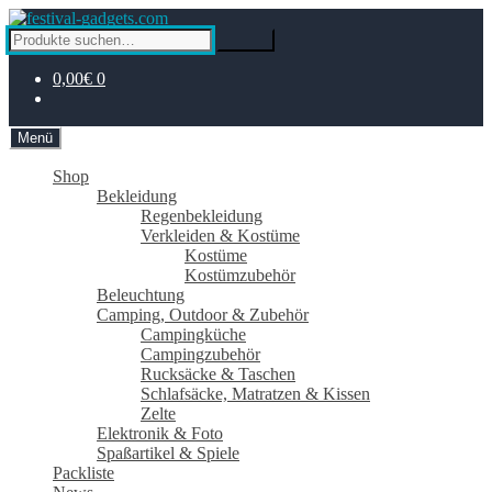
Zur
Zum
Navigation
Inhalt
Suche
Suche
springen
springen
nach:
0,00€
0
Menü
Shop
Bekleidung
Regenbekleidung
Verkleiden & Kostüme
Kostüme
Kostümzubehör
Beleuchtung
Camping, Outdoor & Zubehör
Campingküche
Campingzubehör
Rucksäcke & Taschen
Schlafsäcke, Matratzen & Kissen
Zelte
Elektronik & Foto
Spaßartikel & Spiele
Packliste