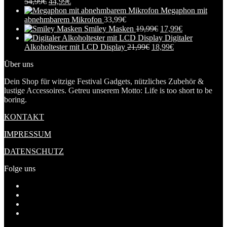
54,99
€
44,99
€
Megaphon mit
abnehmbarem Mikrofon
33,99
€
Smiley Masken
19,99
€
17,99
€
Digitaler
Alkoholtester mit LCD Display
21,99
€
18,99
€
Über uns
Dein Shop für witzige Festival Gadgets, nützliches Zubehör &
lustige Accessoires. Getreu unserem Motto: Life is too short to be
boring.
KONTAKT
IMPRESSUM
DATENSCHUTZ
Folge uns
Profil
von
Profil
festivalgadgetscom
von
Profil
auf
festivalgadget5
von
Tumblr
Facebook
auf
festivalgadgets