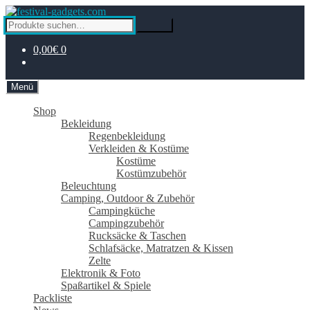
Zur
Zum
Navigation
Inhalt
Suche
Suche
springen
springen
nach:
0,00€
0
Menü
Shop
Bekleidung
Regenbekleidung
Verkleiden & Kostüme
Kostüme
Kostümzubehör
Beleuchtung
Camping, Outdoor & Zubehör
Campingküche
Campingzubehör
Rucksäcke & Taschen
Schlafsäcke, Matratzen & Kissen
Zelte
Elektronik & Foto
Spaßartikel & Spiele
Packliste