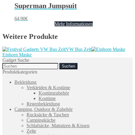
Superman Jumpsuit
64,90
€
Mehr Informationen
Weitere Produkte
VW Bus Zelt
Einhorn Maske
Gadget Suche
Search
for:
Produktkategorien
Bekleidung
Verkleiden & Kostüme
Kostümzubehör
Kostüme
Regenbekleidung
Camping, Outdoor & Zubehör
Rucksäcke & Taschen
Campingküche
Schlafsäcke, Matratzen & Kissen
Zelte