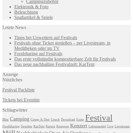
Campingzubehör
Elektronik & Foto
Beleuchtung
Spaßartikel & Spiele
Letzte News
Tipps bei Unwettern auf Festivals
Festivals ohne Ticket genießen – per Livestream, in
Meditheken oder im TV
Foodsharing auf Festivals
Das erste vollständig kompostierbare Zelt für Festivals
Das neue nachhaltige Festivalzelt: KarTent
Anzeige
Nützliches
Festival Packliste
Tickets bei Eventim
Schlagwörter
Festival
Camping
Blitz
Comp-A-Tent
Couch
Download
Essen
Konzert
Foodsharing
Gewitter
KarTent
Karton
Kompost
Lebensmittel
Live
Livestream
Müll