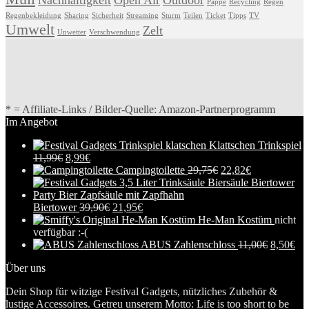
Nachhaltigkeit
Open Air
Outdoor
Pappe
Recycling
Regen
Regenbekleidung
Sharing
Sicherheit
Streaming
Sturm
Teilen
Ticket
Tipps
TV
Umwelt
Zelt
Unwetter
Verschwendung
* = Affiliate-Links / Bilder-Quelle: Amazon-Partnerprogramm
Im Angebot
Klattschen Trinkspiel
11,99
€
8,99
€
Campingtoilette
29,75
€
22,82
€
Biertower
39,90
€
21,95
€
He-Man Kostüm
nicht
verfügbar :-(
ABUS Zahlenschloss
11,00
€
8,50
€
Über uns
Dein Shop für witzige Festival Gadgets, nützliches Zubehör &
lustige Accessoires. Getreu unserem Motto: Life is too short to be