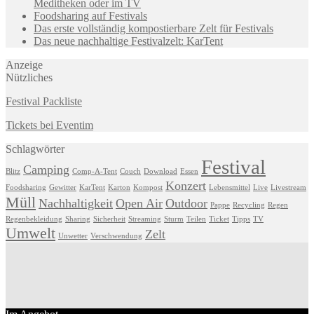
Meditheken oder im TV
Foodsharing auf Festivals
Das erste vollständig kompostierbare Zelt für Festivals
Das neue nachhaltige Festivalzelt: KarTent
Anzeige
Nützliches
Festival Packliste
Tickets bei Eventim
Schlagwörter
Festival
Camping
Blitz
Comp-A-Tent
Couch
Download
Essen
Konzert
Foodsharing
Gewitter
KarTent
Karton
Kompost
Lebensmittel
Live
Livestream
Müll
Nachhaltigkeit
Open Air
Outdoor
Pappe
Recycling
Regen
Regenbekleidung
Sharing
Sicherheit
Streaming
Sturm
Teilen
Ticket
Tipps
TV
Umwelt
Zelt
Unwetter
Verschwendung