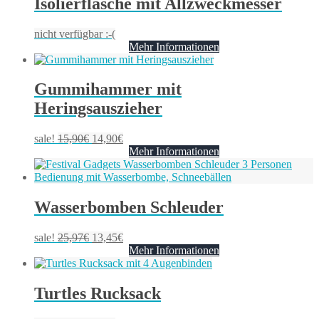
Isolierflasche mit Allzweckmesser
nicht verfügbar :-(
Mehr Informationen
Gummihammer mit
Heringsauszieher
sale!
15,90
€
14,90
€
Mehr Informationen
Wasserbomben Schleuder
sale!
25,97
€
13,45
€
Mehr Informationen
Turtles Rucksack