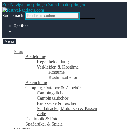
Zur Navigation springen
Zum Inhalt springen
Suche nach:
Suche
0,00€
0
Menü
Shop
Bekleidung
Regenbekleidung
Verkleiden & Kostüme
Kostüme
Kostümzubehör
Beleuchtung
Camping, Outdoor & Zubehör
Campingküche
Campingzubehör
Rucksäcke & Taschen
Schlafsäcke, Matratzen & Kissen
Zelte
Elektronik & Foto
Spaßartikel & Spiele