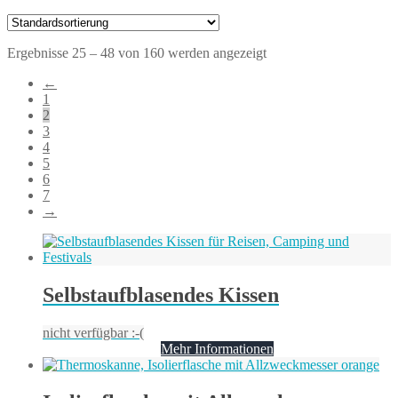
Ergebnisse 25 – 48 von 160 werden angezeigt
←
1
2
3
4
5
6
7
→
Selbstaufblasendes Kissen
nicht verfügbar :-(
Mehr Informationen