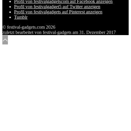
Profil von festivalgadgetscom auf Facebook anzeigen
Profil von festivalgadget5 auf Twitter anzeigen
Profil von festivalgadgets auf Pinterest anzeigen
Tumblr
© festival-gadgets.com 2026
zuletzt bearbeitet von
festival-gadgets
am
31. Dezember 2017