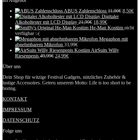
Im Angebot
ABUS Zahlenschloss
11,00
€
8,50
€
Digitaler
Alkoholtester mit LCD Display
21,99
€
18,99
€
He-Man Kostüm
nicht
verfügbar :-(
Megaphon mit
abnehmbarem Mikrofon
33,99
€
AirSuits Willy
Riesenpenis
49,99
€
24,99
€
Über uns
Dein Shop für witzige Festival Gadgets, nützliches Zubehör &
lustige Accessoires. Getreu unserem Motto: Life is too short to be
boring.
KONTAKT
IMPRESSUM
DATENSCHUTZ
Folge uns