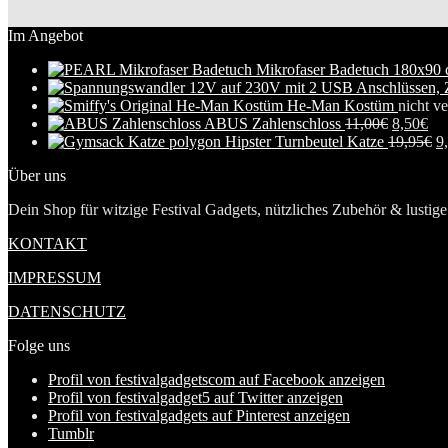
Im Angebot
Mikrofaser Badetuch 180x90
He-Man Kostüm
nicht ve
ABUS Zahlenschloss
11,00
€
8,50
€
Hipster Turnbeutel Katze
19,95
€
9
Über uns
Dein Shop für witzige Festival Gadgets, nützliches Zubehör & lustige 
KONTAKT
IMPRESSUM
DATENSCHUTZ
Folge uns
Profil von festivalgadgetscom auf Facebook anzeigen
Profil von festivalgadget5 auf Twitter anzeigen
Profil von festivalgadgets auf Pinterest anzeigen
Tumblr