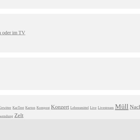
en oder im TV
Müll
Konzert
Nach
Gewitter
KarTent
Karton
Kompost
Lebensmittel
Live
Livestream
Zelt
hwendung