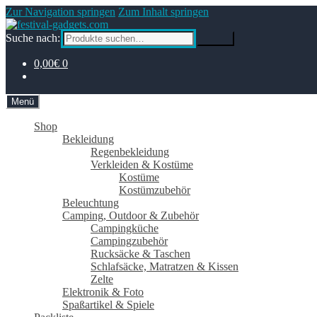
Zur Navigation springen
Zum Inhalt springen
Suche nach:
Suche
0,00€
0
Menü
Shop
Bekleidung
Regenbekleidung
Verkleiden & Kostüme
Kostüme
Kostümzubehör
Beleuchtung
Camping, Outdoor & Zubehör
Campingküche
Campingzubehör
Rucksäcke & Taschen
Schlafsäcke, Matratzen & Kissen
Zelte
Elektronik & Foto
Spaßartikel & Spiele