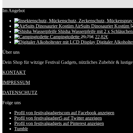
Im Angebot
AirSuits Dinosaurier Kostüm
5
Shisha Wasserpfeife mit 2 x Schläuche
Campingtoilette
29,75
€
22,82
€
Digitaler Alkoholt
Über uns
Dein Shop für witzige Festival Gadgets, nützliches Zubehör & lustige 
KONTAKT
IMPRESSUM
DATENSCHUTZ
Folge uns
Profil von festivalgadgetscom auf Facebook anzeigen
Profil von festivalgadget5 auf Twitter anzeigen
Profil von festivalgadgets auf Pinterest anzeigen
Tumblr