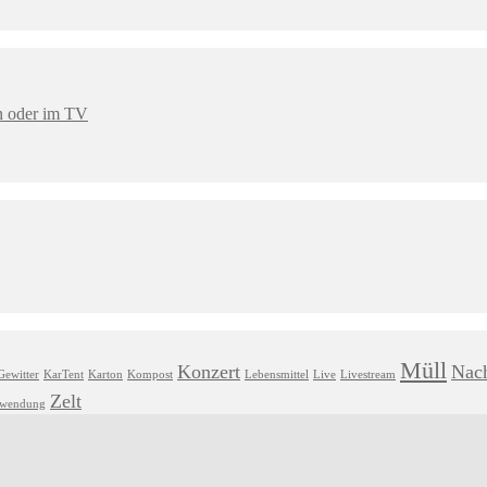
en oder im TV
Müll
Konzert
Nach
Gewitter
KarTent
Karton
Kompost
Lebensmittel
Live
Livestream
Zelt
hwendung