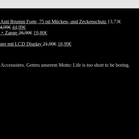
Mücken- und Zeckenschutz
13,73
€
4,99
€
44,99
€
n + Zange
26,90
€
19,80
€
ester mit LCD Display
21,99
€
18,99
€
Accessoires. Getreu unserem Motto: Life is too short to be boring.