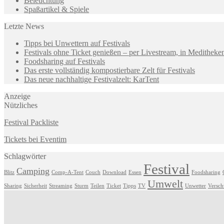
Beleuchtung
Spaßartikel & Spiele
Letzte News
Tipps bei Unwettern auf Festivals
Festivals ohne Ticket genießen – per Livestream, in Medithek
Foodsharing auf Festivals
Das erste vollständig kompostierbare Zelt für Festivals
Das neue nachhaltige Festivalzelt: KarTent
Anzeige
Nützliches
Festival Packliste
Tickets bei Eventim
Schlagwörter
Festival
Camping
Blitz
Comp-A-Tent
Couch
Download
Essen
Foodsharing
Umwelt
Sharing
Sicherheit
Streaming
Sturm
Teilen
Ticket
Tipps
TV
Unwetter
Versc