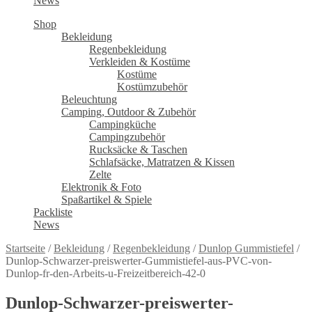
News
Shop
Bekleidung
Regenbekleidung
Verkleiden & Kostüme
Kostüme
Kostümzubehör
Beleuchtung
Camping, Outdoor & Zubehör
Campingküche
Campingzubehör
Rucksäcke & Taschen
Schlafsäcke, Matratzen & Kissen
Zelte
Elektronik & Foto
Spaßartikel & Spiele
Packliste
News
Startseite
/
Bekleidung
/
Regenbekleidung
/
Dunlop Gummistiefel
/
Dunlop-Schwarzer-preiswerter-Gummistiefel-aus-PVC-von-
Dunlop-fr-den-Arbeits-u-Freizeitbereich-42-0
Dunlop-Schwarzer-preiswerter-