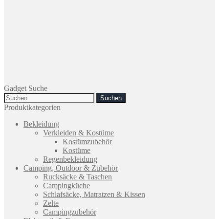
Gadget Suche
Search
for:
Produktkategorien
Bekleidung
Verkleiden & Kostüme
Kostümzubehör
Kostüme
Regenbekleidung
Camping, Outdoor & Zubehör
Rucksäcke & Taschen
Campingküche
Schlafsäcke, Matratzen & Kissen
Zelte
Campingzubehör