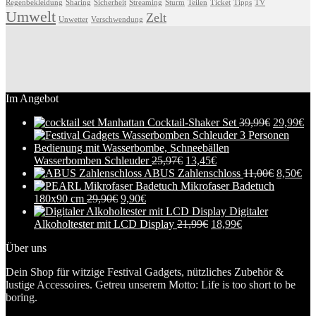
Regenbekleidung
Sharing
Sicherheit
Streaming
Sturm
Teilen
Ticket
Tipps
TV
Umwelt
Zelt
Unwetter
Verschwendung
Im Angebot
Manhattan Cocktail-Shaker Set
39,99
€
29,99
€
Wasserbomben Schleuder
25,97
€
13,45
€
ABUS Zahlenschloss
11,00
€
8,50
€
Mikrofaser Badetuch
180x90 cm
29,90
€
9,90
€
Digitaler
Alkoholtester mit LCD Display
21,99
€
18,99
€
Über uns
Dein Shop für witzige Festival Gadgets, nützliches Zubehör &
lustige Accessoires. Getreu unserem Motto: Life is too short to be
boring.