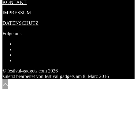
KONTAKT
IMPRESSUM
DATENSCHUTZ
Folge uns
Profil
von
Profil
festivalgadgetscom
von
Profil
auf
festivalgadget5
von
Tumblr
Facebook
auf
festivalgadgets
© festival-gadgets.com 2026
anzeigen
Twitter
auf
zuletzt bearbeitet von
festival-gadgets
am
8. März 2016
anzeigen
Pinterest
anzeigen