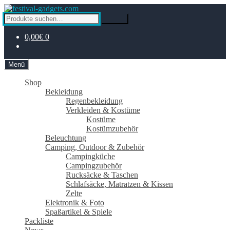
Zur
Zum
Navigation
Inhalt
Suche
Suche
springen
springen
nach:
0,00€
0
Menü
Shop
Bekleidung
Regenbekleidung
Verkleiden & Kostüme
Kostüme
Kostümzubehör
Beleuchtung
Camping, Outdoor & Zubehör
Campingküche
Campingzubehör
Rucksäcke & Taschen
Schlafsäcke, Matratzen & Kissen
Zelte
Elektronik & Foto
Spaßartikel & Spiele
Packliste