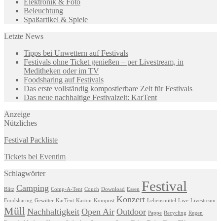
Elektronik & Foto
Beleuchtung
Spaßartikel & Spiele
Letzte News
Tipps bei Unwettern auf Festivals
Festivals ohne Ticket genießen – per Livestream, in
Meditheken oder im TV
Foodsharing auf Festivals
Das erste vollständig kompostierbare Zelt für Festivals
Das neue nachhaltige Festivalzelt: KarTent
Anzeige
Nützliches
Festival Packliste
Tickets bei Eventim
Schlagwörter
Festival
Camping
Blitz
Comp-A-Tent
Couch
Download
Essen
Konzert
Foodsharing
Gewitter
KarTent
Karton
Kompost
Lebensmittel
Live
Livestream
Müll
Nachhaltigkeit
Open Air
Outdoor
Pappe
Recycling
Regen