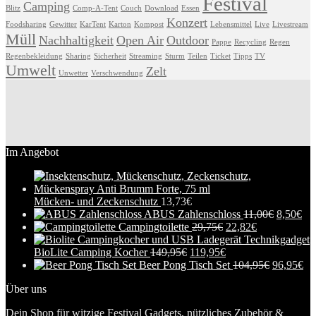
Festival
Camping
Blitz
Comp-A-Tent
Couch
Download
Essen
Konzert
Foodsharing
Gewitter
KarTent
Karton
Kompost
Lebensmittel
Live
Livestream
Müll
Nachhaltigkeit
Open Air
Outdoor
Pappe
Recycling
Regen
Regenbekleidung
Sharing
Sicherheit
Streaming
Sturm
Teilen
Ticket
Tipps
TV
Umwelt
Zelt
Unwetter
Verschwendung
Im Angebot
Mücken- und Zeckenschutz
13,73
€
ABUS Zahlenschloss
11,00
€
8,50
€
Campingtoilette
29,75
€
22,82
€
BioLite Camping Kocher
149,95
€
119,95
€
Beer Pong Tisch Set
104,95
€
96,95
€
Über uns
Dein Shop für witzige Festival Gadgets, nützliches Zubehör &