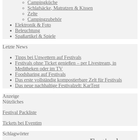
Campingküche
Schlafsäcke, Matratzen & Kissen
Zelte
Campingzubehör
Elektronik & Foto
Beleuchtung
Spaßartikel & Spiele
Letzte News
Tipps bei Unwettern auf Festivals
Festivals ohne Ticket genießen – per Livestream, in
Meditheken oder im TV
Foodsharing auf Festivals
Das erste vollständig kompostierbare Zelt für Festivals
Das neue nachhaltige Festivalzelt: KarTent
Anzeige
Nützliches
Festival Packliste
Tickets bei Eventim
Schlagwörter