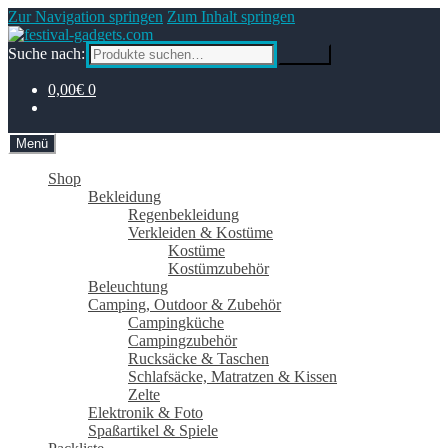
Zur Navigation springen
Zum Inhalt springen
Suche nach:
Suche
0,00€
0
Menü
Shop
Bekleidung
Regenbekleidung
Verkleiden & Kostüme
Kostüme
Kostümzubehör
Beleuchtung
Camping, Outdoor & Zubehör
Campingküche
Campingzubehör
Rucksäcke & Taschen
Schlafsäcke, Matratzen & Kissen
Zelte
Elektronik & Foto
Spaßartikel & Spiele