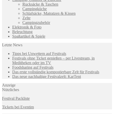
Rucksäcke & Taschen
Campingküche
Schlafsäcke, Matratzen & Kissen
Zelte
Campingzubehör
Elektronik & Foto
Beleuchtung
Spaßartikel & Spiele
Letzte News
Tipps bei Unwettern auf Festivals
Festivals ohne Ticket genießen – per Livestream, in
Meditheken oder im TV
Foodsharing auf Festivals
Das erste vollständig kompostierbare Zelt für Festivals
Das neue nachhaltige Festivalzelt: KarTent
Anzeige
Nützliches
Festival Packliste
Tickets bei Eventim