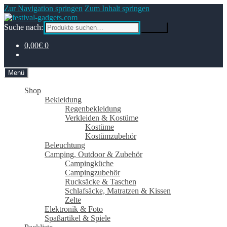
Zur Navigation springen
Zum Inhalt springen
Suche nach:
Suche
0,00€
0
Menü
Shop
Bekleidung
Regenbekleidung
Verkleiden & Kostüme
Kostüme
Kostümzubehör
Beleuchtung
Camping, Outdoor & Zubehör
Campingküche
Campingzubehör
Rucksäcke & Taschen
Schlafsäcke, Matratzen & Kissen
Zelte
Elektronik & Foto
Spaßartikel & Spiele