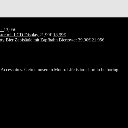
el
13,95
€
ester mit LCD Display
21,99
€
18,99
€
Biertower
39,90
€
21,95
€
Accessoires. Getreu unserem Motto: Life is too short to be boring.