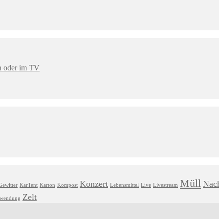
en oder im TV
Müll
Konzert
Nach
Gewitter
KarTent
Karton
Kompost
Lebensmittel
Live
Livestream
Zelt
hwendung