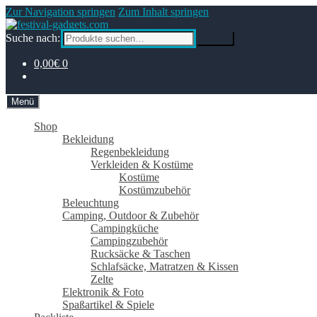
Zur Navigation springen
Zum Inhalt springen
Suche nach:
Suche
0,00€
0
Menü
Shop
Bekleidung
Regenbekleidung
Verkleiden & Kostüme
Kostüme
Kostümzubehör
Beleuchtung
Camping, Outdoor & Zubehör
Campingküche
Campingzubehör
Rucksäcke & Taschen
Schlafsäcke, Matratzen & Kissen
Zelte
Elektronik & Foto
Spaßartikel & Spiele