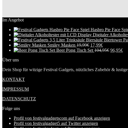
Im Angebot
Hasbro Pie Face Spi
Digitaler Alkoholt
Smiley Masken
19,99
€
17,99
€
Beer Pong Tisch Set
104,95
€
96,95
€
Über uns
Dein Shop für witzige Festival Gadgets, nützliches Zubehör & lustige 
KONTAKT
IMPRESSUM
DATENSCHUTZ
Folge uns
Profil von festivalgadgetscom auf Facebook anzeigen
Profil von festivalgadget5 auf Twitter anzeigen