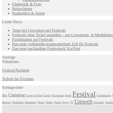
Elektronik & Foto
Beleuchtung
Spaßartikel & Spiele
Letzte News
Tipps bei Unwettern auf Festivals
Festivals ohne Ticket genießen – per Livestream, in Medithek
Foodsharing auf Festivals
Das erste vollständig kompostierbare Zelt für Festivals
Das neue nachhaltige Festivalzelt: KarTent
Anzeige
Nützliches
Festival Packliste
Tickets bei Eventim
Schlagwörter
Festival
Camping
Blitz
Comp-A-Tent
Couch
Download
Essen
Foodsharing
Umwelt
Sharing
Sicherheit
Streaming
Sturm
Teilen
Ticket
Tipps
TV
Unwetter
Versc