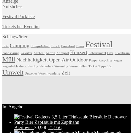
Anzeige
Nützliches
Festival Packliste
Tickets bei Eventim
Schlagwörter
Festival
Camping
Blitz
Comp-A-Tent
Couch
Download
Essen
Konzert
Foodsharing
Gewitter
KarTent
Karton
Kompost
Lebensmittel
Live
Livestream
Müll
Nachhaltigkeit
Open Air
Outdoor
Pappe
Recycling
Regen
Regenbekleidung
Sharing
Sicherheit
Streaming
Sturm
Teilen
Ticket
Tipps
TV
Umwelt
Zelt
Unwetter
Verschwendung
Im Angebot
Biertower
39,90
€
21,95
€
Megaphon mit