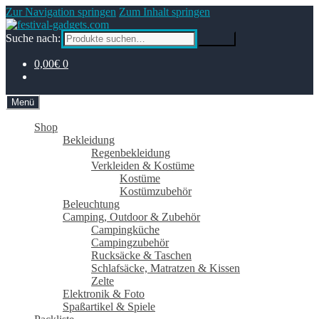
Zur Navigation springen
Zum Inhalt springen
Suche nach:
Suche
0,00€
0
Menü
Shop
Bekleidung
Regenbekleidung
Verkleiden & Kostüme
Kostüme
Kostümzubehör
Beleuchtung
Camping, Outdoor & Zubehör
Campingküche
Campingzubehör
Rucksäcke & Taschen
Schlafsäcke, Matratzen & Kissen
Zelte
Elektronik & Foto
Spaßartikel & Spiele