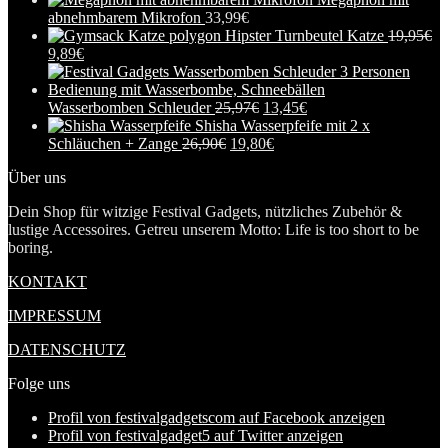
abnehmbarem Mikrofon
33,99
€
Hipster Turnbeutel Katze
19,95
€
9,89
€
Wasserbomben Schleuder
25,97
€
13,45
€
Shisha Wasserpfeife mit 2 x
Schläuchen + Zange
26,90
€
19,80
€
Über uns
Dein Shop für witzige Festival Gadgets, nützliches Zubehör &
lustige Accessoires. Getreu unserem Motto: Life is too short to be
boring.
KONTAKT
IMPRESSUM
DATENSCHUTZ
Folge uns
Profil von festivalgadgetscom auf Facebook anzeigen
Profil von festivalgadget5 auf Twitter anzeigen