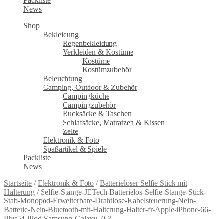
Packliste
News
Shop
Bekleidung
Regenbekleidung
Verkleiden & Kostüme
Kostüme
Kostümzubehör
Beleuchtung
Camping, Outdoor & Zubehör
Campingküche
Campingzubehör
Rucksäcke & Taschen
Schlafsäcke, Matratzen & Kissen
Zelte
Elektronik & Foto
Spaßartikel & Spiele
Packliste
News
Startseite
/
Elektronik & Foto
/
Batterieloser Selfie Stick mit
Halterung
/
Selfie-Stange-JETech-Batterielos-Selfie-Stange-Stick-
Stab-Monopod-Erweiterbare-Drahtlose-Kabelsteuerung-Nein-
Batterie-Nein-Bluetooth-mit-Halterung-Halter-fr-Apple-iPhone-66-
Plus54-iPod-Samsung-Galaxy–0-3