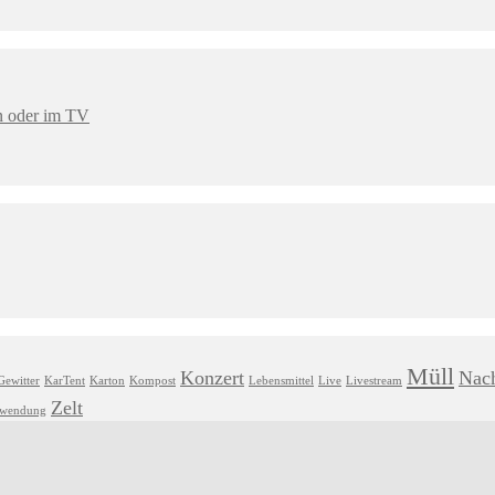
en oder im TV
Müll
Konzert
Nach
Gewitter
KarTent
Karton
Kompost
Lebensmittel
Live
Livestream
Zelt
hwendung