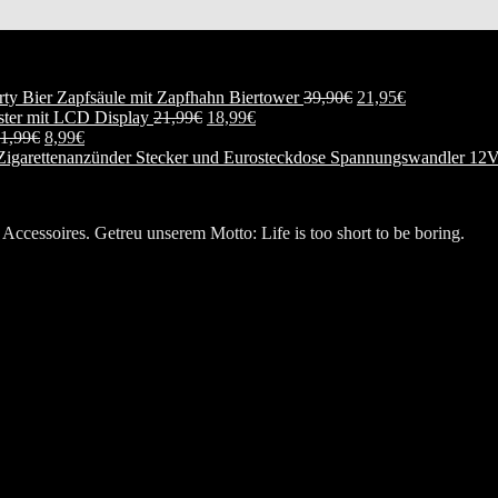
Biertower
39,90
€
21,95
€
ester mit LCD Display
21,99
€
18,99
€
1,99
€
8,99
€
Spannungswandler 12V
Accessoires. Getreu unserem Motto: Life is too short to be boring.