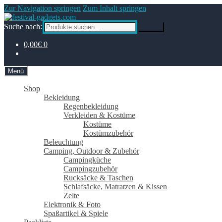
Zur Navigation springen
Zum Inhalt springen
Suche nach:
Suche
0,00€
0
Menü
Shop
Bekleidung
Regenbekleidung
Verkleiden & Kostüme
Kostüme
Kostümzubehör
Beleuchtung
Camping, Outdoor & Zubehör
Campingküche
Campingzubehör
Rucksäcke & Taschen
Schlafsäcke, Matratzen & Kissen
Zelte
Elektronik & Foto
Spaßartikel & Spiele