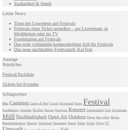
Spaßartikel & Spiele
Letzte News
Tipps bei Unwettern auf Festivals
Festivals ohne Ticket genießen – per Livestream, in
Meditheken oder im TV
Foodsharing auf Festivals
Das erste vollständig kompostierbare Zelt für Festivals
Das neue nachhaltige Festivalzelt: KarTent
Anzeige
Nützliches
Festival Packliste
Tickets bei Eventim
Schlagwörter
Festival
Camping
Blitz
Comp-A-Tent
Couch
Download
Essen
Konzert
Foodsharing
Gewitter
KarTent
Karton
Kompost
Lebensmittel
Live
Livestream
Müll
Nachhaltigkeit
Open Air
Outdoor
Pappe
Recycling
Regen
Regenbekleidung
Sharing
Sicherheit
Streaming
Sturm
Teilen
Ticket
Tipps
TV
Umwelt
Zelt