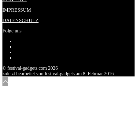
IMPRESSUM
DATENSCHUTZ
Folge uns
Profil
von
Profil
festivalgadgetscom
von
Profil
auf
festivalgadget5
von
Tumblr
Facebook
auf
festivalgadgets
© festival-gadgets.com 2026
anzeigen
Twitter
auf
zuletzt bearbeitet von
festival-gadgets
am
8. Februar 2016
anzeigen
Pinterest
anzeigen