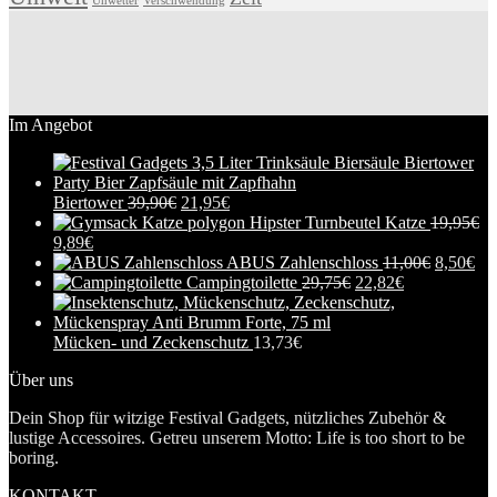
Unwetter
Verschwendung
Im Angebot
Biertower
39,90
€
21,95
€
Hipster Turnbeutel Katze
19,95
€
9,89
€
ABUS Zahlenschloss
11,00
€
8,50
€
Campingtoilette
29,75
€
22,82
€
Mücken- und Zeckenschutz
13,73
€
Über uns
Dein Shop für witzige Festival Gadgets, nützliches Zubehör &
lustige Accessoires. Getreu unserem Motto: Life is too short to be
boring.
KONTAKT