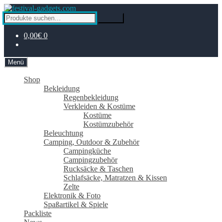
Zur
Zum
Navigation
Inhalt
Suche
Suche
springen
springen
nach:
0,00€
0
Menü
Shop
Bekleidung
Regenbekleidung
Verkleiden & Kostüme
Kostüme
Kostümzubehör
Beleuchtung
Camping, Outdoor & Zubehör
Campingküche
Campingzubehör
Rucksäcke & Taschen
Schlafsäcke, Matratzen & Kissen
Zelte
Elektronik & Foto
Spaßartikel & Spiele
Packliste