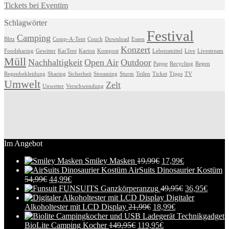
Tickets bei Eventim
Schlagwörter
Festival
Camping
Blitz
Comp-A-Tent
Couch
Download
Essen
Konzert
Foodsharing
Gewitter
KarTent
Karton
Kompost
Lebensmittel
Live
Livestream
Müll
Nachhaltigkeit
Open Air
Outdoor
Pappe
Recycling
Regen
Regenbekleidung
Sharing
Sicherheit
Streaming
Sturm
Teilen
Ticket
Tipps
TV
Umwelt
Zelt
Unwetter
Verschwendung
Im Angebot
Smiley Masken
19,99
€
17,99
€
AirSuits Dinosaurier Kostüm
54,99
€
44,99
€
FUNSUITS Ganzkörperanzug
49,95
€
36,95
€
Digitaler
Alkoholtester mit LCD Display
21,99
€
18,99
€
BioLite Camping Kocher
149,95
€
119,95
€