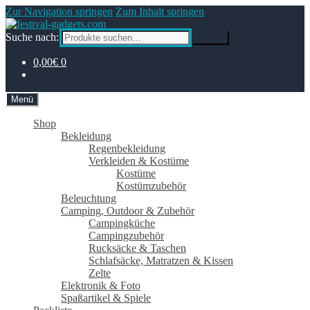
Zur Navigation springen
Zum Inhalt springen
Suche nach:
Suche
0,00€
0
Menü
Shop
Bekleidung
Regenbekleidung
Verkleiden & Kostüme
Kostüme
Kostümzubehör
Beleuchtung
Camping, Outdoor & Zubehör
Campingküche
Campingzubehör
Rucksäcke & Taschen
Schlafsäcke, Matratzen & Kissen
Zelte
Elektronik & Foto
Spaßartikel & Spiele