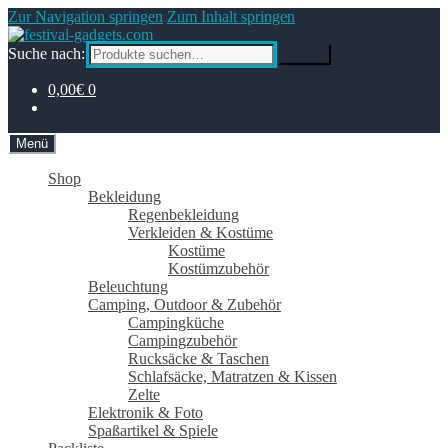
Zur Navigation springen
Zum Inhalt springen
Suche nach:
Suche
0,00€
0
Menü
Shop
Bekleidung
Regenbekleidung
Verkleiden & Kostüme
Kostüme
Kostümzubehör
Beleuchtung
Camping, Outdoor & Zubehör
Campingküche
Campingzubehör
Rucksäcke & Taschen
Schlafsäcke, Matratzen & Kissen
Zelte
Elektronik & Foto
Spaßartikel & Spiele