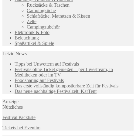
Rucksäcke & Taschen
Campingküche
Schlafsäcke, Matratzen & Kissen
Zelte
Campingzubehör
Elektronik & Foto
Beleuchtung
Spaßartikel & Spiele
Letzte News
Tipps bei Unwettern auf Festivals
Festivals ohne Ticket genießen – per Livestream, in
Meditheken oder im TV
Foodsharing auf Festivals
Das erste vollständig kompostierbare Zelt für Festivals
Das neue nachhaltige Festivalzelt: KarTent
Anzeige
Nützliches
Festival Packliste
Tickets bei Eventim