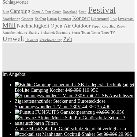
Schlagwörter
Festival
Camping
Blitz
Comp-A-Tent
Couch
Download
Essen
Konzert
Foodsharing
Gewitter
KarTent
Karton
Kompost
Lebensmittel
Live
Livestream
Müll
Nachhaltigkeit
Open Air
Outdoor
Pappe
Recycling
Regen
Regenbekleidung
Sharing
Sicherheit
Streaming
Sturm
Teilen
Ticket
Tipps
TV
Umwelt
Zelt
Unwetter
Verschwendung
Im Angebot
BioLite Camping Kocher
149,95
€
119,95
€
Spannungswandler 12V auf 230V
44,36
€
35,49
€
FUNSUITS Ganzkörperanzug
49,95
€
36,95
€
Alpine MusicSafe Pro Gehörschutz Set
nicht verfügbar :-(
Manhattan Cocktail-Shaker Set
39,99
€
29,99
€