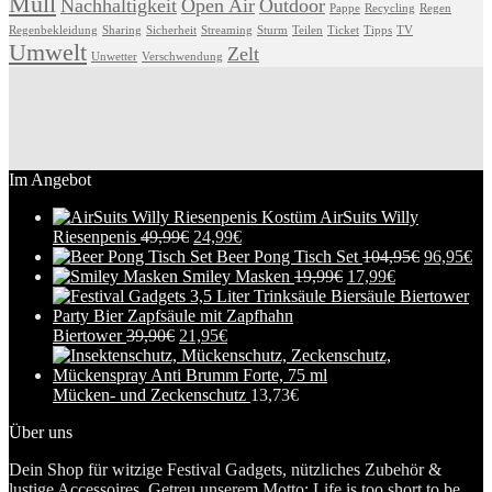
Müll
Nachhaltigkeit
Open Air
Outdoor
Pappe
Recycling
Regen
Regenbekleidung
Sharing
Sicherheit
Streaming
Sturm
Teilen
Ticket
Tipps
TV
Umwelt
Zelt
Unwetter
Verschwendung
Im Angebot
AirSuits Willy
Riesenpenis
49,99
€
24,99
€
Beer Pong Tisch Set
104,95
€
96,95
€
Smiley Masken
19,99
€
17,99
€
Biertower
39,90
€
21,95
€
Mücken- und Zeckenschutz
13,73
€
Über uns
Dein Shop für witzige Festival Gadgets, nützliches Zubehör &
lustige Accessoires. Getreu unserem Motto: Life is too short to be