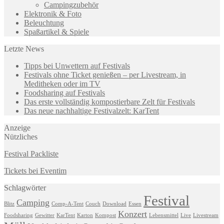
Campingzubehör
Elektronik & Foto
Beleuchtung
Spaßartikel & Spiele
Letzte News
Tipps bei Unwettern auf Festivals
Festivals ohne Ticket genießen – per Livestream, in
Meditheken oder im TV
Foodsharing auf Festivals
Das erste vollständig kompostierbare Zelt für Festivals
Das neue nachhaltige Festivalzelt: KarTent
Anzeige
Nützliches
Festival Packliste
Tickets bei Eventim
Schlagwörter
Festival
Camping
Blitz
Comp-A-Tent
Couch
Download
Essen
Konzert
Foodsharing
Gewitter
KarTent
Karton
Kompost
Lebensmittel
Live
Livestream