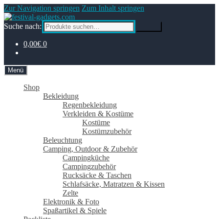
Zur Navigation springen
Zum Inhalt springen
Suche nach:
Suche
0,00€
0
Menü
Shop
Bekleidung
Regenbekleidung
Verkleiden & Kostüme
Kostüme
Kostümzubehör
Beleuchtung
Camping, Outdoor & Zubehör
Campingküche
Campingzubehör
Rucksäcke & Taschen
Schlafsäcke, Matratzen & Kissen
Zelte
Elektronik & Foto
Spaßartikel & Spiele