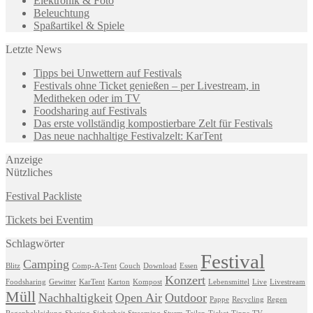
Elektronik & Foto
Beleuchtung
Spaßartikel & Spiele
Letzte News
Tipps bei Unwettern auf Festivals
Festivals ohne Ticket genießen – per Livestream, in
Meditheken oder im TV
Foodsharing auf Festivals
Das erste vollständig kompostierbare Zelt für Festivals
Das neue nachhaltige Festivalzelt: KarTent
Anzeige
Nützliches
Festival Packliste
Tickets bei Eventim
Schlagwörter
Festival
Camping
Blitz
Comp-A-Tent
Couch
Download
Essen
Konzert
Foodsharing
Gewitter
KarTent
Karton
Kompost
Lebensmittel
Live
Livestream
Müll
Nachhaltigkeit
Open Air
Outdoor
Pappe
Recycling
Regen