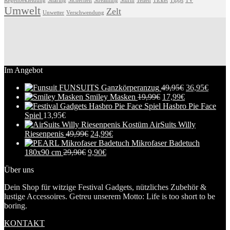
Regenbekleidung
Sharing
Sicherheit
Streaming
Sturm
Teilen
Ticket
Tipps
TV
Umwelt
Zelt
Unwetter
Verschwendung
Im Angebot
FUNSUITS Ganzkörperanzug
49,95
€
36,95
€
Smiley Masken
19,99
€
17,99
€
Hasbro Pie Face
Spiel
13,95
€
AirSuits Willy
Riesenpenis
49,99
€
24,99
€
Mikrofaser Badetuch
180x90 cm
29,90
€
9,90
€
Über uns
Dein Shop für witzige Festival Gadgets, nützliches Zubehör &
lustige Accessoires. Getreu unserem Motto: Life is too short to be
boring.
KONTAKT