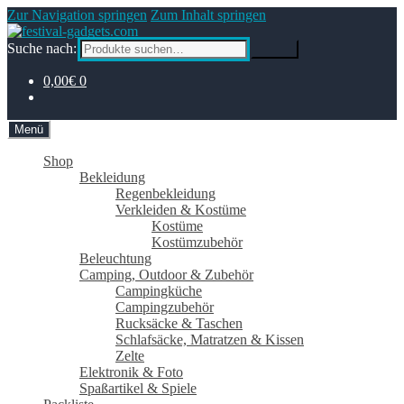
Zur Navigation springen
Zum Inhalt springen
Suche nach:
Suche
0,00€
0
Menü
Shop
Bekleidung
Regenbekleidung
Verkleiden & Kostüme
Kostüme
Kostümzubehör
Beleuchtung
Camping, Outdoor & Zubehör
Campingküche
Campingzubehör
Rucksäcke & Taschen
Schlafsäcke, Matratzen & Kissen
Zelte
Elektronik & Foto
Spaßartikel & Spiele