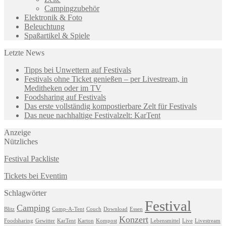
Campingzubehör
Elektronik & Foto
Beleuchtung
Spaßartikel & Spiele
Letzte News
Tipps bei Unwettern auf Festivals
Festivals ohne Ticket genießen – per Livestream, in
Meditheken oder im TV
Foodsharing auf Festivals
Das erste vollständig kompostierbare Zelt für Festivals
Das neue nachhaltige Festivalzelt: KarTent
Anzeige
Nützliches
Festival Packliste
Tickets bei Eventim
Schlagwörter
Festival
Camping
Blitz
Comp-A-Tent
Couch
Download
Essen
Konzert
Foodsharing
Gewitter
KarTent
Karton
Kompost
Lebensmittel
Live
Livestream