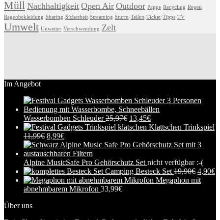
Müll
Nachhaltigkeit
Open Air
Outdoor
Pappe
Recycling
Regen
Regenbekleidung
Sharing
Sicherheit
Streaming
Sturm
Teilen
Ticket
Tipps
TV
Umwelt
Zelt
Unwetter
Verschwendung
Im Angebot
Wasserbomben Schleuder
25,97
€
13,45
€
Klattschen Trinkspiel
11,99
€
8,99
€
Alpine MusicSafe Pro Gehörschutz Set
nicht verfügbar :-(
Camping Besteck Set
19,90
€
4,90
€
Megaphon mit
abnehmbarem Mikrofon
33,99
€
Über uns