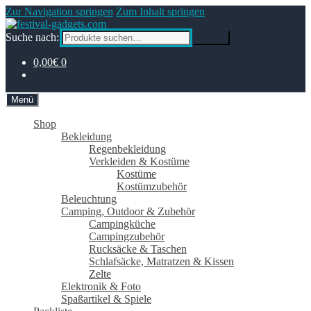
Zur Navigation springen
Zum Inhalt springen
Suche nach:
Suche
0,00€
0
Menü
Shop
Bekleidung
Regenbekleidung
Verkleiden & Kostüme
Kostüme
Kostümzubehör
Beleuchtung
Camping, Outdoor & Zubehör
Campingküche
Campingzubehör
Rucksäcke & Taschen
Schlafsäcke, Matratzen & Kissen
Zelte
Elektronik & Foto
Spaßartikel & Spiele