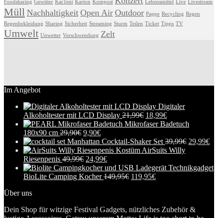
Konzert
Foodsharing
Gewitter
KarTent
Karton
Kompost
Lebensmittel
Live
Livestream
Müll
Nachhaltigkeit
Open Air
Outdoor
Pappe
Recycling
Regen
Regenbekleidung
Sharing
Sicherheit
Streaming
Sturm
Teilen
Ticket
Tipps
TV
Umwelt
Zelt
Unwetter
Verschwendung
Im Angebot
Digitaler
Alkoholtester mit LCD Display
21,99
€
18,99
€
Mikrofaser Badetuch
180x90 cm
29,90
€
9,90
€
Manhattan Cocktail-Shaker Set
39,99
€
29,99
€
AirSuits Willy
Riesenpenis
49,99
€
24,99
€
BioLite Camping Kocher
149,95
€
119,95
€
Über uns
Dein Shop für witzige Festival Gadgets, nützliches Zubehör &