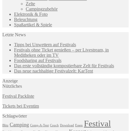
Zelte
Campingzubehör
Elektronik & Foto
Beleuchtung
Spaßartikel & Spiele
Letzte News
Tipps bei Unwettern auf Festivals
Festivals ohne Ticket genießen – per Livestream, in
Meditheken oder im TV
Foodsharing auf Festivals
Das erste vollständig kompostierbare Zelt für Festivals
Das neue nachhaltige Festivalzelt: KarTent
Anzeige
Nützliches
Festival Packliste
Tickets bei Eventim
Schlagwörter
Festival
Camping
Blitz
Comp-A-Tent
Couch
Download
Essen