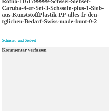
Rotho-1161799999-Schssel-Siebset-
Caruba-4-er-Set-3-Schsseln-plus-1-Sieb-
aus-KunststoffPlastik-PP-alles-fr-den-
tglichen-Bedarf-Swiss-made-bunt-0-2
Beitragsnavigation
Vorheriger
Schüssel- und Siebset
Beitrag:
Kommentar verfassen