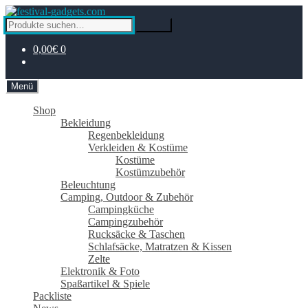
Zur
Zum
Navigation
Inhalt
Suche
Suche
springen
springen
nach:
0,00€
0
Menü
Shop
Bekleidung
Regenbekleidung
Verkleiden & Kostüme
Kostüme
Kostümzubehör
Beleuchtung
Camping, Outdoor & Zubehör
Campingküche
Campingzubehör
Rucksäcke & Taschen
Schlafsäcke, Matratzen & Kissen
Zelte
Elektronik & Foto
Spaßartikel & Spiele
Packliste