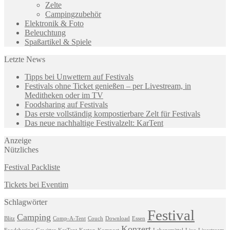
Zelte
Campingzubehör
Elektronik & Foto
Beleuchtung
Spaßartikel & Spiele
Letzte News
Tipps bei Unwettern auf Festivals
Festivals ohne Ticket genießen – per Livestream, in
Meditheken oder im TV
Foodsharing auf Festivals
Das erste vollständig kompostierbare Zelt für Festivals
Das neue nachhaltige Festivalzelt: KarTent
Anzeige
Nützliches
Festival Packliste
Tickets bei Eventim
Schlagwörter
Festival
Camping
Blitz
Comp-A-Tent
Couch
Download
Essen
Konzert