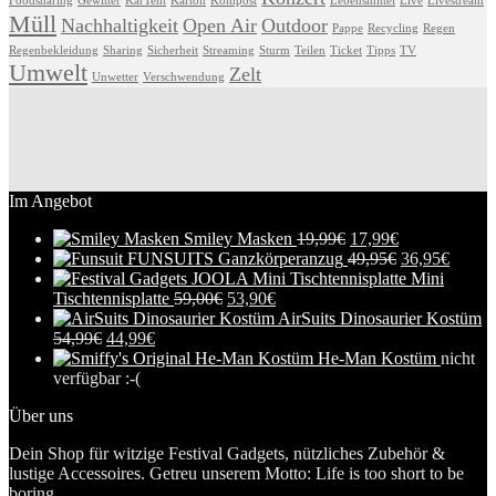
Foodsharing
Gewitter
KarTent
Karton
Kompost
Lebensmittel
Live
Livestream
Müll
Nachhaltigkeit
Open Air
Outdoor
Pappe
Recycling
Regen
Regenbekleidung
Sharing
Sicherheit
Streaming
Sturm
Teilen
Ticket
Tipps
TV
Umwelt
Zelt
Unwetter
Verschwendung
Im Angebot
Smiley Masken
19,99
€
17,99
€
FUNSUITS Ganzkörperanzug
49,95
€
36,95
€
Mini
Tischtennisplatte
59,00
€
53,90
€
AirSuits Dinosaurier Kostüm
54,99
€
44,99
€
He-Man Kostüm
nicht
verfügbar :-(
Über uns
Dein Shop für witzige Festival Gadgets, nützliches Zubehör &
lustige Accessoires. Getreu unserem Motto: Life is too short to be
boring.