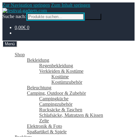
Zur Navigation springen
Zum Inhalt springen
Suche nach:
Suche
0,00€
0
Menü
Shop
Bekleidung
Regenbekleidung
Verkleiden & Kostüme
Kostüme
Kostümzubehör
Beleuchtung
Camping, Outdoor & Zubehör
Campingküche
Campingzubehör
Rucksäcke & Taschen
Schlafsäcke, Matratzen & Kissen
Zelte
Elektronik & Foto
Spaßartikel & Spiele