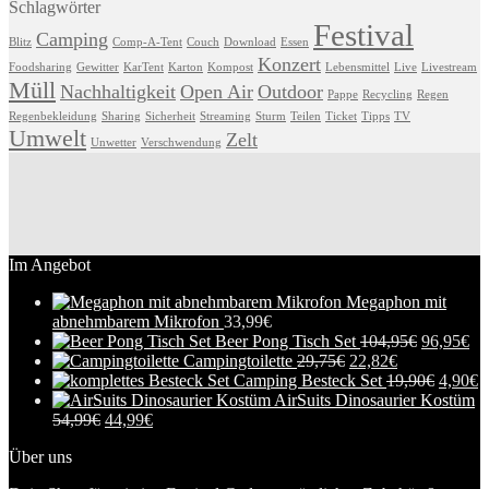
Schlagwörter
Festival
Camping
Blitz
Comp-A-Tent
Couch
Download
Essen
Konzert
Foodsharing
Gewitter
KarTent
Karton
Kompost
Lebensmittel
Live
Livestream
Müll
Nachhaltigkeit
Open Air
Outdoor
Pappe
Recycling
Regen
Regenbekleidung
Sharing
Sicherheit
Streaming
Sturm
Teilen
Ticket
Tipps
TV
Umwelt
Zelt
Unwetter
Verschwendung
Im Angebot
Megaphon mit
abnehmbarem Mikrofon
33,99
€
Beer Pong Tisch Set
104,95
€
96,95
€
Campingtoilette
29,75
€
22,82
€
Camping Besteck Set
19,90
€
4,90
€
AirSuits Dinosaurier Kostüm
54,99
€
44,99
€
Über uns