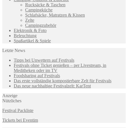
Rucksäcke & Taschen
Campingküche
Schlafsäcke, Matratzen & Kissen
Zelte
Campingzubehör
Elektronik & Foto
Beleuchtung
Spaßartikel & Spiele
Letzte News
Tipps bei Unwettern auf Festivals
Festivals ohne Ticket genießen – per Livestream, in
Meditheken oder im TV
Foodsharing auf Festivals
Das erste vollständig kompostierbare Zelt für Festivals
Das neue nachhaltige Festivalzelt: KarTent
Anzeige
Nützliches
Festival Packliste
Tickets bei Eventim