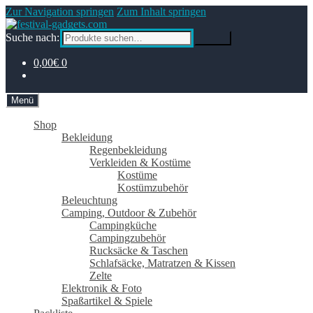
Zur Navigation springen
Zum Inhalt springen
Suche nach:
Suche
0,00€
0
Menü
Shop
Bekleidung
Regenbekleidung
Verkleiden & Kostüme
Kostüme
Kostümzubehör
Beleuchtung
Camping, Outdoor & Zubehör
Campingküche
Campingzubehör
Rucksäcke & Taschen
Schlafsäcke, Matratzen & Kissen
Zelte
Elektronik & Foto
Spaßartikel & Spiele