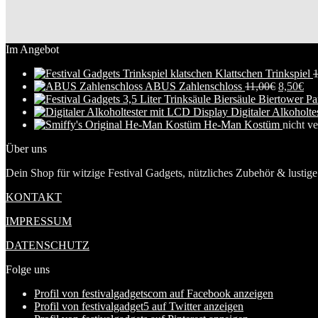
Im Angebot
Klattschen Trinkspiel
1
ABUS Zahlenschloss
11,00
€
8,50
€
Digitaler Alkoholt
He-Man Kostüm
nicht ve
Über uns
Dein Shop für witzige Festival Gadgets, nützliches Zubehör & lustige 
KONTAKT
IMPRESSUM
DATENSCHUTZ
Folge uns
Profil von festivalgadgetscom auf Facebook anzeigen
Profil von festivalgadget5 auf Twitter anzeigen