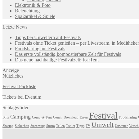
Elektronik & Foto
Beleuchtung
Spaßartikel & Spiele
Letzte News
Tipps bei Unwettern auf Festivals
Festivals ohne Ticket genießen – per Livestream, in Medithek
Foodsharing auf Festivals
Das erste vollständig kompostierbare Zelt für Festivals
Das neue nachhaltige Festivalzelt: KarTent
Anzeige
Nützliches
Festival Packliste
Tickets bei Eventim
Schlagwörter
Festival
Camping
Blitz
Comp-A-Tent
Couch
Download
Essen
Foodsharing
Umwelt
Sharing
Sicherheit
Streaming
Sturm
Teilen
Ticket
Tipps
TV
Unwetter
Versc