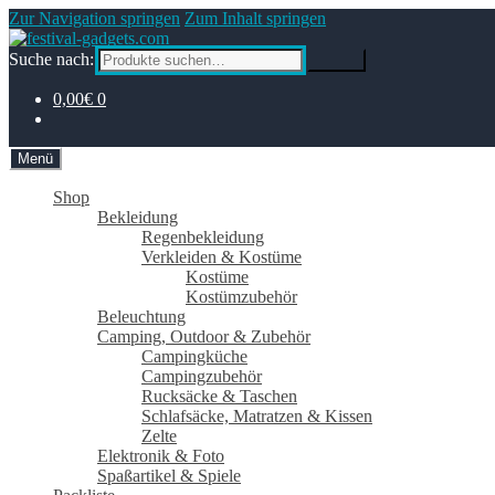
Zur Navigation springen
Zum Inhalt springen
Suche nach:
Suche
0,00€
0
Menü
Shop
Bekleidung
Regenbekleidung
Verkleiden & Kostüme
Kostüme
Kostümzubehör
Beleuchtung
Camping, Outdoor & Zubehör
Campingküche
Campingzubehör
Rucksäcke & Taschen
Schlafsäcke, Matratzen & Kissen
Zelte
Elektronik & Foto
Spaßartikel & Spiele