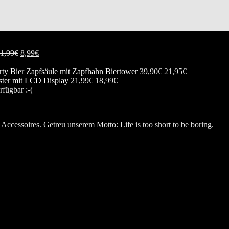
1,99
€
8,99
€
Biertower
39,90
€
21,95
€
ester mit LCD Display
21,99
€
18,99
€
rfügbar :-(
Accessoires. Getreu unserem Motto: Life is too short to be boring.