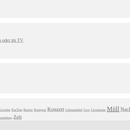
en oder im TV
Müll
Konzert
Nach
Gewitter
KarTent
Karton
Kompost
Lebensmittel
Live
Livestream
Zelt
hwendung