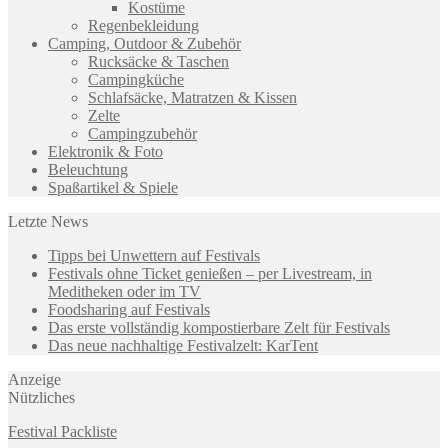
Kostüme
Regenbekleidung
Camping, Outdoor & Zubehör
Rucksäcke & Taschen
Campingküche
Schlafsäcke, Matratzen & Kissen
Zelte
Campingzubehör
Elektronik & Foto
Beleuchtung
Spaßartikel & Spiele
Letzte News
Tipps bei Unwettern auf Festivals
Festivals ohne Ticket genießen – per Livestream, in
Meditheken oder im TV
Foodsharing auf Festivals
Das erste vollständig kompostierbare Zelt für Festivals
Das neue nachhaltige Festivalzelt: KarTent
Anzeige
Nützliches
Festival Packliste