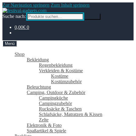
Zur Navigation springen
Zum Inhalt springen
Suche nach:
Suche
0,00€
0
Menü
Shop
Bekleidung
Regenbekleidung
Verkleiden & Kostüme
Kostüme
Kostümzubehör
Beleuchtung
Camping, Outdoor & Zubehör
Campingküche
Campingzubehör
Rucksäcke & Taschen
Schlafsäcke, Matratzen & Kissen
Zelte
Elektronik & Foto
Spaßartikel & Spiele