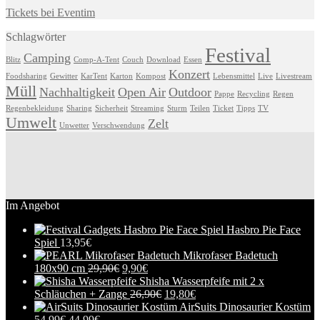
Tickets bei Eventim
Schlagwörter
Festival
Camping
Blitz
Comp-A-Tent
Couch
Download
Essen
Konzert
Foodsharing
Gewitter
KarTent
Karton
Kompost
Lebensmittel
Live
Livestream
Müll
Nachhaltigkeit
Open Air
Outdoor
Pappe
Recycling
Regen
Regenbekleidung
Sharing
Sicherheit
Streaming
Sturm
Teilen
Ticket
Tipps
TV
Umwelt
Zelt
Unwetter
Verschwendung
Im Angebot
Hasbro Pie Face
Spiel
13,95
€
Mikrofaser Badetuch
180x90 cm
29,90
€
9,90
€
Shisha Wasserpfeife mit 2 x
Schläuchen + Zange
26,90
€
19,80
€
AirSuits Dinosaurier Kostüm
54,99
€
44,99
€