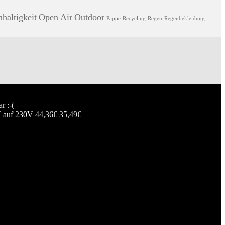
haltigkeit
Open Air
Outdoor
Pappe
Recycling
Regen
Regenbekleidung
r :-(
 auf 230V
44,36
€
35,49
€