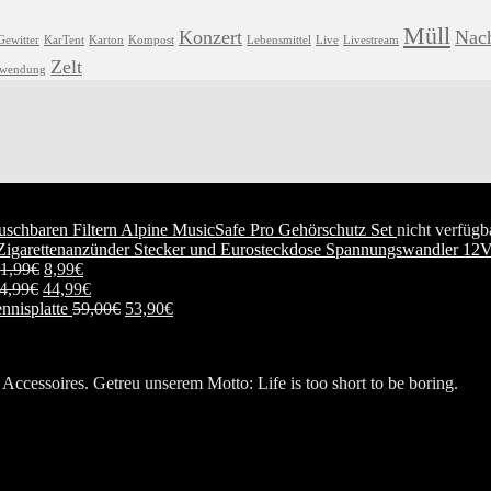
Müll
Konzert
Nach
Gewitter
KarTent
Karton
Kompost
Lebensmittel
Live
Livestream
Zelt
hwendung
Alpine MusicSafe Pro Gehörschutz Set
nicht verfügba
Spannungswandler 12V
1,99
€
8,99
€
4,99
€
44,99
€
nnisplatte
59,00
€
53,90
€
Accessoires. Getreu unserem Motto: Life is too short to be boring.