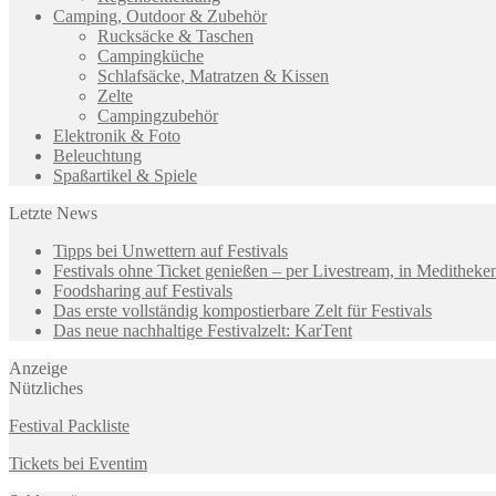
Camping, Outdoor & Zubehör
Rucksäcke & Taschen
Campingküche
Schlafsäcke, Matratzen & Kissen
Zelte
Campingzubehör
Elektronik & Foto
Beleuchtung
Spaßartikel & Spiele
Letzte News
Tipps bei Unwettern auf Festivals
Festivals ohne Ticket genießen – per Livestream, in Medithek
Foodsharing auf Festivals
Das erste vollständig kompostierbare Zelt für Festivals
Das neue nachhaltige Festivalzelt: KarTent
Anzeige
Nützliches
Festival Packliste
Tickets bei Eventim