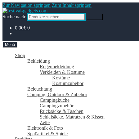
Zur Navigation springen
Zum Inhalt springen
Suche nach:
Suche
0,00€
0
Menü
Shop
Bekleidung
Regenbekleidung
Verkleiden & Kostüme
Kostüme
Kostümzubehör
Beleuchtung
Camping, Outdoor & Zubehör
Campingküche
Campingzubehör
Rucksäcke & Taschen
Schlafsäcke, Matratzen & Kissen
Zelte
Elektronik & Foto
Spaßartikel & Spiele