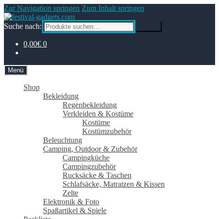
Zur Navigation springen
Zum Inhalt springen
Suche nach:
Suche
0,00€
0
Menü
Shop
Bekleidung
Regenbekleidung
Verkleiden & Kostüme
Kostüme
Kostümzubehör
Beleuchtung
Camping, Outdoor & Zubehör
Campingküche
Campingzubehör
Rucksäcke & Taschen
Schlafsäcke, Matratzen & Kissen
Zelte
Elektronik & Foto
Spaßartikel & Spiele