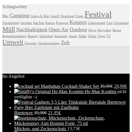
Schlagwörter
Festival
Camping
Blitz
Comp-A-Tent
Couch
Download
Essen
Konzert
Foodsharing
Gewitter
KarTent
Karton
Kompost
Lebensmittel
Live
Livestream
Müll
Nachhaltigkeit
Open Air
Outdoor
Pappe
Recycling
Regen
Regenbekleidung
Sharing
Sicherheit
Streaming
Sturm
Teilen
Ticket
Tipps
TV
Umwelt
Zelt
Unwetter
Verschwendung
Im Angebot
Manhattan Cocktail-Shaker Set
39,99
€
29,99
€
He-Man Kostüm
nicht
verfügbar :-(
Biertower
39,90
€
21,95
€
Mücken- und Zeckenschutz
13,73
€