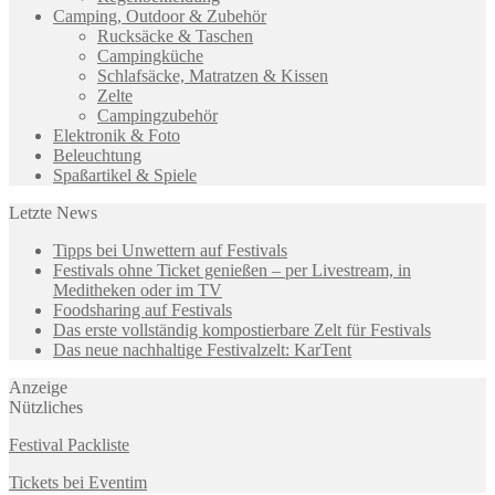
Camping, Outdoor & Zubehör
Rucksäcke & Taschen
Campingküche
Schlafsäcke, Matratzen & Kissen
Zelte
Campingzubehör
Elektronik & Foto
Beleuchtung
Spaßartikel & Spiele
Letzte News
Tipps bei Unwettern auf Festivals
Festivals ohne Ticket genießen – per Livestream, in
Meditheken oder im TV
Foodsharing auf Festivals
Das erste vollständig kompostierbare Zelt für Festivals
Das neue nachhaltige Festivalzelt: KarTent
Anzeige
Nützliches
Festival Packliste
Tickets bei Eventim