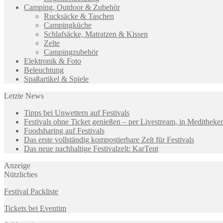
Camping, Outdoor & Zubehör
Rucksäcke & Taschen
Campingküche
Schlafsäcke, Matratzen & Kissen
Zelte
Campingzubehör
Elektronik & Foto
Beleuchtung
Spaßartikel & Spiele
Letzte News
Tipps bei Unwettern auf Festivals
Festivals ohne Ticket genießen – per Livestream, in Medithek
Foodsharing auf Festivals
Das erste vollständig kompostierbare Zelt für Festivals
Das neue nachhaltige Festivalzelt: KarTent
Anzeige
Nützliches
Festival Packliste
Tickets bei Eventim