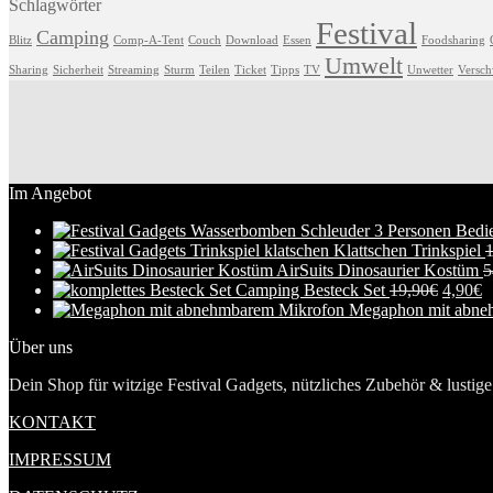
Schlagwörter
Festival
Camping
Blitz
Comp-A-Tent
Couch
Download
Essen
Foodsharing
Umwelt
Sharing
Sicherheit
Streaming
Sturm
Teilen
Ticket
Tipps
TV
Unwetter
Versc
Im Angebot
Klattschen Trinkspiel
1
AirSuits Dinosaurier Kostüm
5
Camping Besteck Set
19,90
€
4,90
€
Megaphon mit abne
Über uns
Dein Shop für witzige Festival Gadgets, nützliches Zubehör & lustige 
KONTAKT
IMPRESSUM