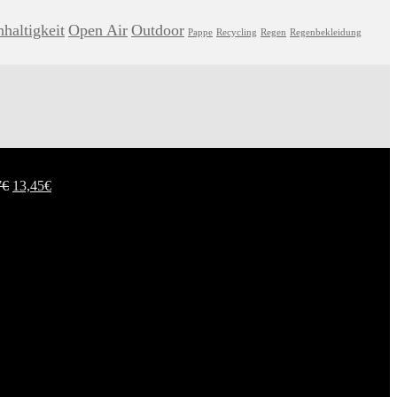
haltigkeit
Open Air
Outdoor
Pappe
Recycling
Regen
Regenbekleidung
7
€
13,45
€