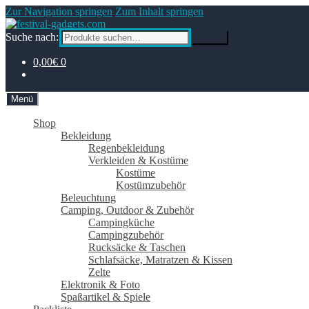
Zur Navigation springen
Zum Inhalt springen
Suche nach:
Suche
0,00€
0
Menü
Shop
Bekleidung
Regenbekleidung
Verkleiden & Kostüme
Kostüme
Kostümzubehör
Beleuchtung
Camping, Outdoor & Zubehör
Campingküche
Campingzubehör
Rucksäcke & Taschen
Schlafsäcke, Matratzen & Kissen
Zelte
Elektronik & Foto
Spaßartikel & Spiele