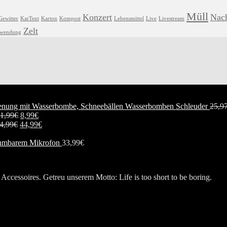
Müll
Konzert
Nach
Gewitter
KarTent
Karton
Kompost
Lebensmittel
Live
Livestream
Zelt
hwendung
Wasserbomben Schleuder
25,9
1,99
€
8,99
€
4,99
€
44,99
€
hmbarem Mikrofon
33,99
€
Accessoires. Getreu unserem Motto: Life is too short to be boring.