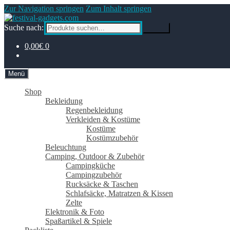
Zur Navigation springen
Zum Inhalt springen
Suche nach:
Suche
0,00€
0
Menü
Shop
Bekleidung
Regenbekleidung
Verkleiden & Kostüme
Kostüme
Kostümzubehör
Beleuchtung
Camping, Outdoor & Zubehör
Campingküche
Campingzubehör
Rucksäcke & Taschen
Schlafsäcke, Matratzen & Kissen
Zelte
Elektronik & Foto
Spaßartikel & Spiele