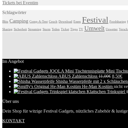
Tickets bei Eventim
Schlagwörter
Festival
Camping
Blitz
Comp-A-Tent
Couch
Download
Essen
Foodsharing
Umwelt
Sharing
Sicherheit
Streaming
Sturm
Teilen
Ticket
Tipps
TV
Unwetter
Versc
Im Angebot
Mini Tischte
ABUS Zahlenschloss
11,00
€
8,50
€
Shisha Wasserpfeife mit 2 x Schläuche
He-Man Kostüm
nicht ve
Klattschen Trinkspiel
1
Über uns
Dein Shop für witzige Festival Gadgets, nützliches Zubehör & lustige 
KONTAKT