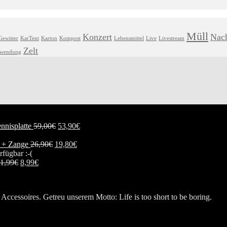
Müll
Konzert
Nach
Gewitter
KarTent
Karton
Kompost
Lebensmittel
Live
Livestream
Zelt
hwendung
nnisplatte
59,00
€
53,90
€
n + Zange
26,90
€
19,80
€
rfügbar :-(
1,99
€
8,99
€
Accessoires. Getreu unserem Motto: Life is too short to be boring.