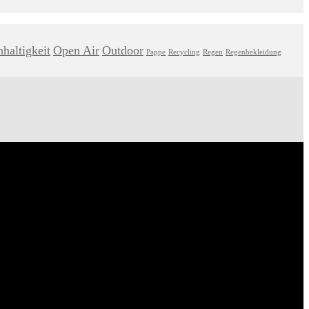
haltigkeit
Open Air
Outdoor
Pappe
Recycling
Regen
Regenbekleidung