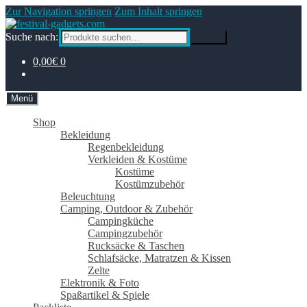
Zur Navigation springen
Zum Inhalt springen
Suche nach:
Suche
0,00€
0
Menü
Shop
Bekleidung
Regenbekleidung
Verkleiden & Kostüme
Kostüme
Kostümzubehör
Beleuchtung
Camping, Outdoor & Zubehör
Campingküche
Campingzubehör
Rucksäcke & Taschen
Schlafsäcke, Matratzen & Kissen
Zelte
Elektronik & Foto
Spaßartikel & Spiele