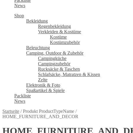
Packliste
News
Shop
Bekleidung
Regenbekleidung
Verkleiden & Kostüme
Kostüme
Kostümzubehör
Beleuchtung
Camping, Outdoor & Zubehör
Campingküche
Campingzubehör
Rucksäcke & Taschen
Schlafsäcke, Matratzen & Kissen
Zelte
Elektronik & Foto
Spaßartikel & Spiele
Packliste
News
Startseite
/
Produkt ProductTypeName
/
HOME_FURNITURE_AND_DECOR
HOME_FURNITURE_AND_D