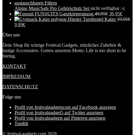
Alpine MusicSafe Pro Gehörschutz Set
nicht verfügbar :-(
FUNSUITS Ganzkörperanzug
49,95
€
36,95
€
Hipster Turnbeutel Katze
19,95
€
9,89
€
Über uns
Dein Shop für witzige Festival Gadgets, nützliches Zubehör &
lustige Accessoires. Getreu unserem Motto: Life is too short to be
boring.
KONTAKT
IMPRESSUM
DATENSCHUTZ
Folge uns
Profil von festivalgadgetscom auf Facebook anzeigen
Profil von festivalgadget5 auf Twitter anzeigen
Profil von festivalgadgets auf Pinterest anzeigen
Tumblr
© festival-gadgets.com 2026