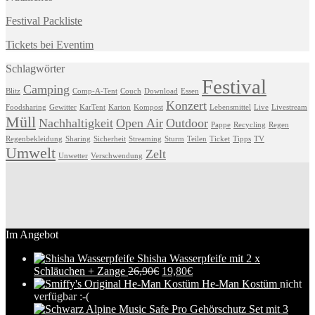
Festival Packliste
Tickets bei Eventim
Schlagwörter
Festival
Camping
Blitz
Comp-A-Tent
Couch
Download
Essen
Konzert
Foodsharing
Gewitter
KarTent
Karton
Kompost
Lebensmittel
Live
Livestream
Müll
Nachhaltigkeit
Open Air
Outdoor
Pappe
Recycling
Regen
Regenbekleidung
Sharing
Sicherheit
Streaming
Sturm
Teilen
Ticket
Tipps
TV
Umwelt
Zelt
Unwetter
Verschwendung
Im Angebot
Shisha Wasserpfeife mit 2 x
Schläuchen + Zange
26,90
€
19,80
€
He-Man Kostüm
nicht
verfügbar :-(