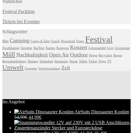
Nützliches
Festival Packliste
Tickets bei Eventim
Schlagwörter
Festival
Camping
Blitz
Comp-A-Tent
Couch
Download
Essen
Konzert
Foodsharing
Gewitter
KarTent
Karton
Kompost
Lebensmittel
Live
Livestream
Müll
Nachhaltigkeit
Open Air
Outdoor
Pappe
Recycling
Regen
Regenbekleidung
Sharing
Sicherheit
Streaming
Sturm
Teilen
Ticket
Tipps
TV
Umwelt
Zelt
Unwetter
Verschwendung
Im Angebot
AirSuits Dinosaurier Kostüm
54,99
€
44,99
€