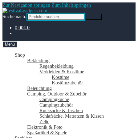
Zur Navigation springen
Zum Inhalt springen
Suche nach:
Suche
0,00€
0
Menü
Shop
Bekleidung
Regenbekleidung
Verkleiden & Kostüme
Kostüme
Kostümzubehör
Beleuchtung
Camping, Outdoor & Zubehör
Campingküche
Campingzubehör
Rucksäcke & Taschen
Schlafsäcke, Matratzen & Kissen
Zelte
Elektronik & Foto
Spaßartikel & Spiele