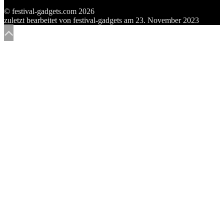
© festival-gadgets.com 2026
zuletzt bearbeitet von
festival-gadgets
am
23. November 2023