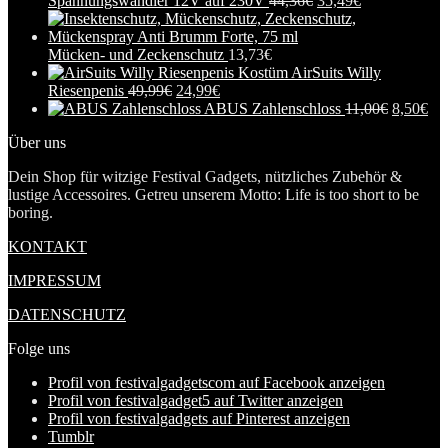
Spannungswandler 12V auf 230V
44,36
€
35,49
€
Mücken- und Zeckenschutz
13,73
€
AirSuits Willy
Riesenpenis
49,99
€
24,99
€
ABUS Zahlenschloss
11,00
€
8,50
€
Über uns
Dein Shop für witzige Festival Gadgets, nützliches Zubehör &
lustige Accessoires. Getreu unserem Motto: Life is too short to be
boring.
KONTAKT
IMPRESSUM
DATENSCHUTZ
Folge uns
Profil von festivalgadgetscom auf Facebook anzeigen
Profil von festivalgadget5 auf Twitter anzeigen
Profil von festivalgadgets auf Pinterest anzeigen
Tumblr