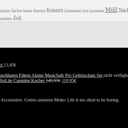
Müll
Konzert
Nach
Gewitter
KarTent
Karton
Kompost
Lebensmittel
Live
Livestream
Zelt
hwendung
el
13,95
€
Alpine MusicSafe Pro Gehörschutz Set
nicht verfügba
BioLite Camping Kocher
149,95
€
119,95
€
Accessoires. Getreu unserem Motto: Life is too short to be boring.