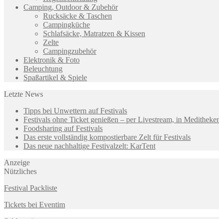
Camping, Outdoor & Zubehör
Rucksäcke & Taschen
Campingküche
Schlafsäcke, Matratzen & Kissen
Zelte
Campingzubehör
Elektronik & Foto
Beleuchtung
Spaßartikel & Spiele
Letzte News
Tipps bei Unwettern auf Festivals
Festivals ohne Ticket genießen – per Livestream, in Medithek
Foodsharing auf Festivals
Das erste vollständig kompostierbare Zelt für Festivals
Das neue nachhaltige Festivalzelt: KarTent
Anzeige
Nützliches
Festival Packliste
Tickets bei Eventim