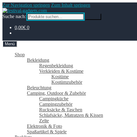
Zur Navigation springen
Zum Inhalt springen
Suche nach:
Suche
0,00€
0
Menü
Shop
Bekleidung
Regenbekleidung
Verkleiden & Kostüme
Kostüme
Kostümzubehör
Beleuchtung
Camping, Outdoor & Zubehör
Campingküche
Campingzubehör
Rucksäcke & Taschen
Schlafsäcke, Matratzen & Kissen
Zelte
Elektronik & Foto
Spaßartikel & Spiele