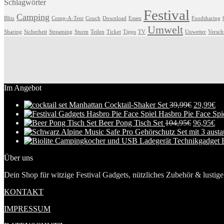
Schlagwörter
Festival
Camping
Blitz
Comp-A-Tent
Couch
Download
Essen
Foodsharing
Umwelt
Sharing
Sicherheit
Streaming
Sturm
Teilen
Ticket
Tipps
TV
Unwetter
Versc
Im Angebot
Manhattan Cocktail-Shaker Set
39,99
€
29,99
€
Hasbro Pie Face Spi
Beer Pong Tisch Set
104,95
€
96,95
€
Über uns
Dein Shop für witzige Festival Gadgets, nützliches Zubehör & lustige 
KONTAKT
IMPRESSUM