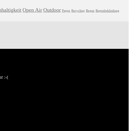
haltigkeit
Open Air
Outdoor
Pappe
Recycling
Regen
Regenbekleidung
r :-(