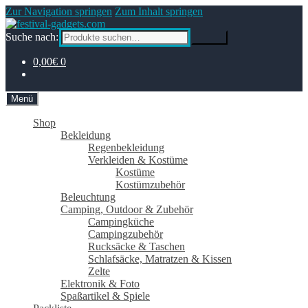
Zur Navigation springen
Zum Inhalt springen
Suche nach:
Suche
0,00€
0
Menü
Shop
Bekleidung
Regenbekleidung
Verkleiden & Kostüme
Kostüme
Kostümzubehör
Beleuchtung
Camping, Outdoor & Zubehör
Campingküche
Campingzubehör
Rucksäcke & Taschen
Schlafsäcke, Matratzen & Kissen
Zelte
Elektronik & Foto
Spaßartikel & Spiele