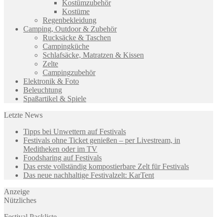
Kostümzubehör
Kostüme
Regenbekleidung
Camping, Outdoor & Zubehör
Rucksäcke & Taschen
Campingküche
Schlafsäcke, Matratzen & Kissen
Zelte
Campingzubehör
Elektronik & Foto
Beleuchtung
Spaßartikel & Spiele
Letzte News
Tipps bei Unwettern auf Festivals
Festivals ohne Ticket genießen – per Livestream, in
Meditheken oder im TV
Foodsharing auf Festivals
Das erste vollständig kompostierbare Zelt für Festivals
Das neue nachhaltige Festivalzelt: KarTent
Anzeige
Nützliches
Festival Packliste