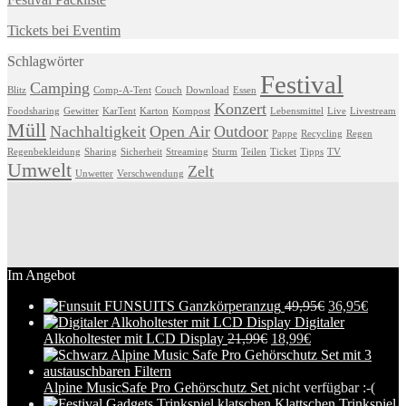
Tickets bei Eventim
Schlagwörter
Festival
Camping
Blitz
Comp-A-Tent
Couch
Download
Essen
Konzert
Foodsharing
Gewitter
KarTent
Karton
Kompost
Lebensmittel
Live
Livestream
Müll
Nachhaltigkeit
Open Air
Outdoor
Pappe
Recycling
Regen
Regenbekleidung
Sharing
Sicherheit
Streaming
Sturm
Teilen
Ticket
Tipps
TV
Umwelt
Zelt
Unwetter
Verschwendung
Im Angebot
FUNSUITS Ganzkörperanzug
49,95
€
36,95
€
Digitaler
Alkoholtester mit LCD Display
21,99
€
18,99
€
Alpine MusicSafe Pro Gehörschutz Set
nicht verfügbar :-(
Klattschen Trinkspiel