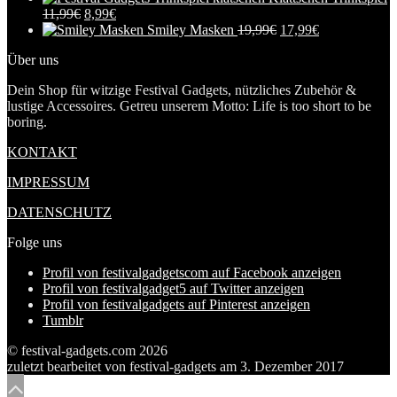
11,99
€
8,99
€
Smiley Masken
19,99
€
17,99
€
Über uns
Dein Shop für witzige Festival Gadgets, nützliches Zubehör &
lustige Accessoires. Getreu unserem Motto: Life is too short to be
boring.
KONTAKT
IMPRESSUM
DATENSCHUTZ
Folge uns
Profil von festivalgadgetscom auf Facebook anzeigen
Profil von festivalgadget5 auf Twitter anzeigen
Profil von festivalgadgets auf Pinterest anzeigen
Tumblr
© festival-gadgets.com 2026
zuletzt bearbeitet von
festival-gadgets
am
3. Dezember 2017