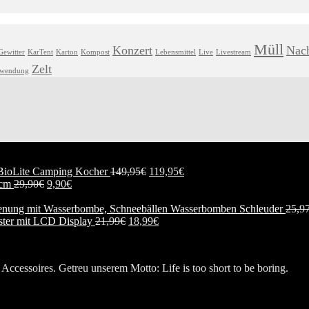
Müll
Konzert
Nach
Gewitter
KarTent
Karton
Kompost
Lebensmittel
Live
Livestream
Zelt
hwendung
BioLite Camping Kocher
149,95
€
119,95
€
 cm
29,90
€
9,90
€
Wasserbomben Schleuder
25,9
ester mit LCD Display
21,99
€
18,99
€
Accessoires. Getreu unserem Motto: Life is too short to be boring.