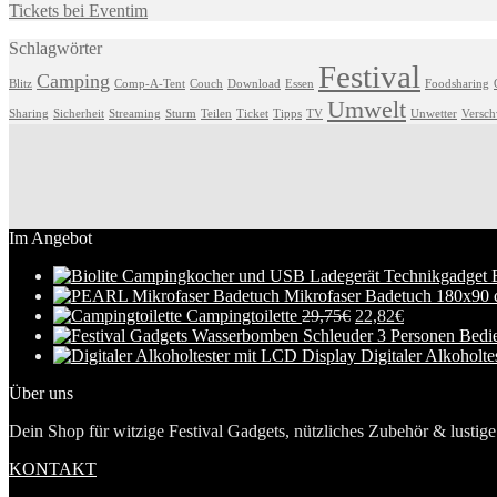
Tickets bei Eventim
Schlagwörter
Festival
Camping
Blitz
Comp-A-Tent
Couch
Download
Essen
Foodsharing
Umwelt
Sharing
Sicherheit
Streaming
Sturm
Teilen
Ticket
Tipps
TV
Unwetter
Versc
Im Angebot
Mikrofaser Badetuch 180x90
Campingtoilette
29,75
€
22,82
€
Digitaler Alkoholt
Über uns
Dein Shop für witzige Festival Gadgets, nützliches Zubehör & lustige 
KONTAKT