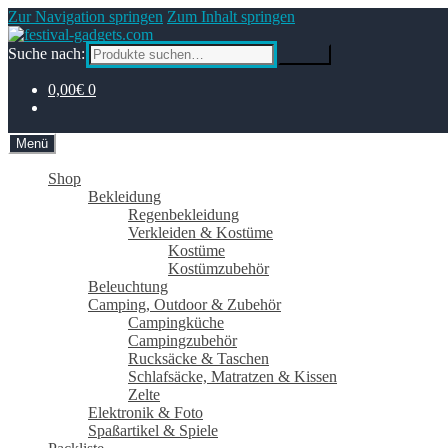
Zur Navigation springen
Zum Inhalt springen
Suche nach:
Suche
0,00€
0
Menü
Shop
Bekleidung
Regenbekleidung
Verkleiden & Kostüme
Kostüme
Kostümzubehör
Beleuchtung
Camping, Outdoor & Zubehör
Campingküche
Campingzubehör
Rucksäcke & Taschen
Schlafsäcke, Matratzen & Kissen
Zelte
Elektronik & Foto
Spaßartikel & Spiele