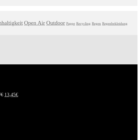
haltigkeit
Open Air
Outdoor
Pappe
Recycling
Regen
Regenbekleidung
7
€
13,45
€