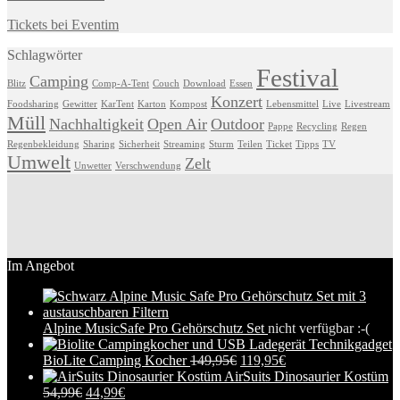
Tickets bei Eventim
Schlagwörter
Festival
Camping
Blitz
Comp-A-Tent
Couch
Download
Essen
Konzert
Foodsharing
Gewitter
KarTent
Karton
Kompost
Lebensmittel
Live
Livestream
Müll
Nachhaltigkeit
Open Air
Outdoor
Pappe
Recycling
Regen
Regenbekleidung
Sharing
Sicherheit
Streaming
Sturm
Teilen
Ticket
Tipps
TV
Umwelt
Zelt
Unwetter
Verschwendung
Im Angebot
Alpine MusicSafe Pro Gehörschutz Set
nicht verfügbar :-(
BioLite Camping Kocher
149,95
€
119,95
€
AirSuits Dinosaurier Kostüm
54,99
€
44,99
€