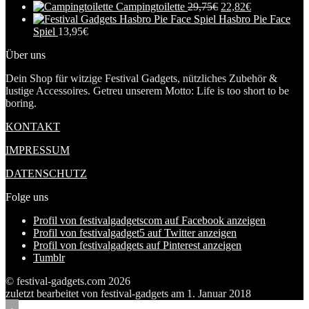
Campingtoilette
29,75
€
22,82
€
Hasbro Pie Face
Spiel
13,95
€
Über uns
Dein Shop für witzige Festival Gadgets, nützliches Zubehör &
lustige Accessoires. Getreu unserem Motto: Life is too short to be
boring.
KONTAKT
IMPRESSUM
DATENSCHUTZ
Folge uns
Profil von festivalgadgetscom auf Facebook anzeigen
Profil von festivalgadget5 auf Twitter anzeigen
Profil von festivalgadgets auf Pinterest anzeigen
Tumblr
© festival-gadgets.com 2026
zuletzt bearbeitet von
festival-gadgets
am
1. Januar 2018