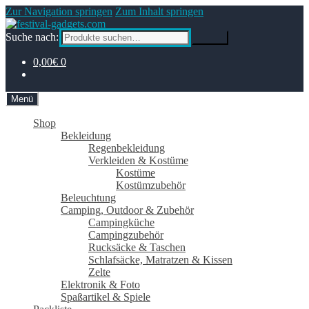
Zur Navigation springen
Zum Inhalt springen
Suche nach:
Suche
0,00€
0
Menü
Shop
Bekleidung
Regenbekleidung
Verkleiden & Kostüme
Kostüme
Kostümzubehör
Beleuchtung
Camping, Outdoor & Zubehör
Campingküche
Campingzubehör
Rucksäcke & Taschen
Schlafsäcke, Matratzen & Kissen
Zelte
Elektronik & Foto
Spaßartikel & Spiele