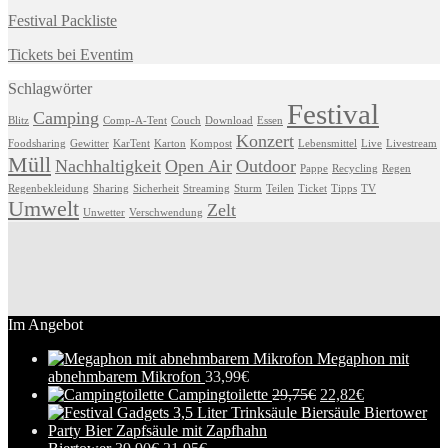
Festival Packliste
Tickets bei Eventim
Schlagwörter
Festival
Camping
Blitz
Comp-A-Tent
Couch
Download
Essen
Konzert
Foodsharing
Gewitter
KarTent
Karton
Kompost
Lebensmittel
Live
Livestream
Müll
Nachhaltigkeit
Open Air
Outdoor
Pappe
Recycling
Regen
Regenbekleidung
Sharing
Sicherheit
Streaming
Sturm
Teilen
Ticket
Tipps
TV
Umwelt
Zelt
Unwetter
Verschwendung
Im Angebot
Megaphon mit
abnehmbarem Mikrofon
33,99
€
Campingtoilette
29,75
€
22,82
€