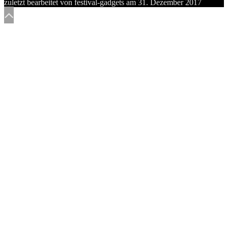
zuletzt bearbeitet von
festival-gadgets
am
31. Dezember 2017