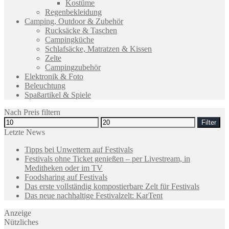
Kostüme
Regenbekleidung
Camping, Outdoor & Zubehör
Rucksäcke & Taschen
Campingküche
Schlafsäcke, Matratzen & Kissen
Zelte
Campingzubehör
Elektronik & Foto
Beleuchtung
Spaßartikel & Spiele
Nach Preis filtern
Filter
Letzte News
Tipps bei Unwettern auf Festivals
Festivals ohne Ticket genießen – per Livestream, in
Meditheken oder im TV
Foodsharing auf Festivals
Das erste vollständig kompostierbare Zelt für Festivals
Das neue nachhaltige Festivalzelt: KarTent
Anzeige
Nützliches