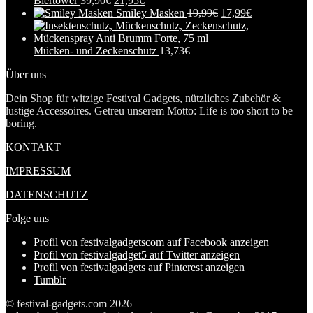
Biertower
39,90
€
21,95
€
Smiley Masken
19,99
€
17,99
€
Mücken- und Zeckenschutz
13,73
€
Über uns
Dein Shop für witzige Festival Gadgets, nützliches Zubehör &
lustige Accessoires. Getreu unserem Motto: Life is too short to be
boring.
KONTAKT
IMPRESSUM
DATENSCHUTZ
Folge uns
Profil von festivalgadgetscom auf Facebook anzeigen
Profil von festivalgadget5 auf Twitter anzeigen
Profil von festivalgadgets auf Pinterest anzeigen
Tumblr
© festival-gadgets.com 2026