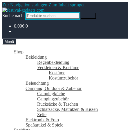
Zur Navigation springen
Zum Inhalt springen
Suche nach:
Suche
0,00€
0
Menü
Shop
Bekleidung
Regenbekleidung
Verkleiden & Kostüme
Kostüme
Kostümzubehör
Beleuchtung
Camping, Outdoor & Zubehör
Campingküche
Campingzubehör
Rucksäcke & Taschen
Schlafsäcke, Matratzen & Kissen
Zelte
Elektronik & Foto
Spaßartikel & Spiele