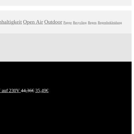
haltigkeit
Open Air
Outdoor
Pappe
Recycling
Regen
Regenbekleidung
 auf 230V
44,36
€
35,49
€