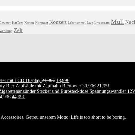
Müll
Konzert
Nach
Gewitter
KarTent
Karton
Kompost
Lebensmittel
Live
Livestream
Zelt
hwendung
ester mit LCD Display
21,99
€
18,99
€
Biertower
39,90
€
21,95
€
Spannungswandler 12V
4,99
€
44,99
€
Accessoires. Getreu unserem Motto: Life is too short to be boring.