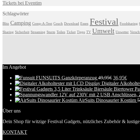
Tickets bei Eventim
Schlagwörter
Festival
Camping
Blitz
Comp-A-Tent
Couch
Download
Essen
Foodsharing
Umwelt
Sharing
Sicherheit
Streaming
Sturm
Teilen
Ticket
Tipps
TV
Unwetter
Versc
Im Angebot
FUNSUITS Ganzkörperanzug
49,95
€
36,95
€
Digitaler Alkoholt
AirSuits Dinosaurier Kostüm
5
Über uns
Dein Shop für witzige Festival Gadgets, nützliches Zubehör & lustige 
KONTAKT