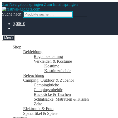
Zur Navigation springen
Zum Inhalt springen
Suche nach:
Suche
0,00€
0
Menü
Shop
Bekleidung
Regenbekleidung
Verkleiden & Kostüme
Kostüme
Kostümzubehör
Beleuchtung
Camping, Outdoor & Zubehör
Campingküche
Campingzubehör
Rucksäcke & Taschen
Schlafsäcke, Matratzen & Kissen
Zelte
Elektronik & Foto
Spaßartikel & Spiele