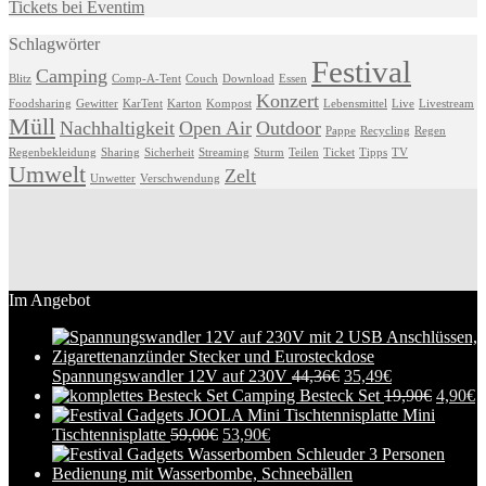
Tickets bei Eventim
Schlagwörter
Festival
Camping
Blitz
Comp-A-Tent
Couch
Download
Essen
Konzert
Foodsharing
Gewitter
KarTent
Karton
Kompost
Lebensmittel
Live
Livestream
Müll
Nachhaltigkeit
Open Air
Outdoor
Pappe
Recycling
Regen
Regenbekleidung
Sharing
Sicherheit
Streaming
Sturm
Teilen
Ticket
Tipps
TV
Umwelt
Zelt
Unwetter
Verschwendung
Im Angebot
Spannungswandler 12V auf 230V
44,36
€
35,49
€
Camping Besteck Set
19,90
€
4,90
€
Mini
Tischtennisplatte
59,00
€
53,90
€