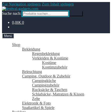
Zur Navigation springen
Zum Inhalt springen
Suche nach:
Suche
0,00€
0
Menü
Shop
Bekleidung
Regenbekleidung
Verkleiden & Kostüme
Kostüme
Kostümzubehör
Beleuchtung
Camping, Outdoor & Zubehör
Campingküche
Campingzubehör
Rucksäcke & Taschen
Schlafsäcke, Matratzen & Kissen
Zelte
Elektronik & Foto
Spaßartikel & Spiele